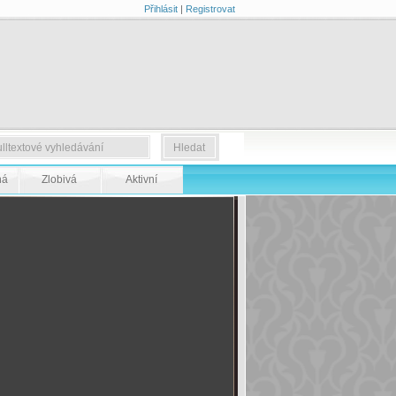
Přihlásit
|
Registrovat
ná
Zlobivá
Aktivní