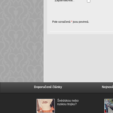
Zapamatovat :
Pole označená
*
jsou povinná.
Doporučené články
Nejnově
Švédskou nebo
ruskou trojku?