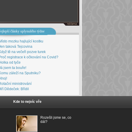
ejlepší články uplynulého týdne
Místo mozku hajlující kostku
Jen taková Tejcovina
Když tě na večeři pozve turek
Proč registrace k očkování na Covid?
Holka od tyče
Já jsem ta bouře!
Komu záleží na Sputniku?
Ahoj!
Rotační ministrování
Jiří Dědeček: Břídil
Kde to nejvíc vře
Rozešli jsme se, co
dál?