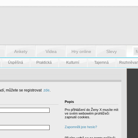
Ankety
Videa
Hry online
Slevy
Úspěšná
Praktická
Kulturní
Tajemná
Rozhněva
dí, můžete se registrovat
zde
.
Popis
Pro přihlášení do Ženy X musíte mít
ve svém webowém prohlížeči
zapnuté cookies.
Zapomněli jste heslo?