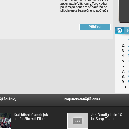
Při této volbě se na tomto počítači
zapamatuje Váš login. Tuto volbu
používejte pouze v případě že se
připojujete z bezpečného počítače.
N
1.
2.
3.
4.
5.
6.
7.
8.
9.
10.
jší články
Nejsledovanější Videa
Král hříšníků aneb jak
Jan Bendig Little 10
je důležité míti Filipa
let Song Titanic