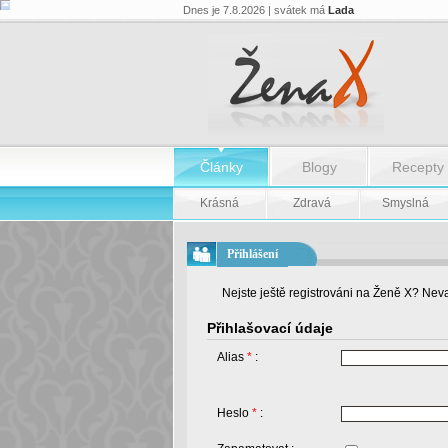
Dnes je 7.8.2026 | svátek má
Lada
Články
Blogy
Recepty
Krásná
Zdravá
Smyslná
Přihlášení
Nejste ještě registrováni na Ženě X? Neva
Přihlašovací údaje
Alias
*
:
Heslo
*
: