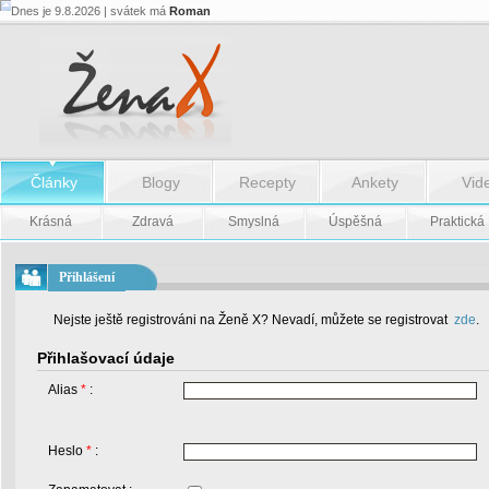
Dnes je 9.8.2026 | svátek má
Roman
Články
Blogy
Recepty
Ankety
Vid
Krásná
Zdravá
Smyslná
Úspěšná
Praktická
Přihlášení
Nejste ještě registrováni na Ženě X? Nevadí, můžete se registrovat
zde
.
Přihlašovací údaje
Alias
*
:
Heslo
*
: