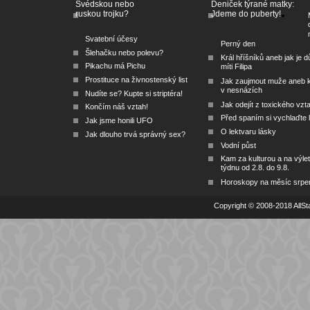
Švédskou nebo
Deniček týrané matky:
ruskou trojku?
Jdeme do puberty!
Svatební účesy
Perný den
Šlehačku nebo polevu?
Král hříšníků aneb jak je dů
Pikachu má Pichu
míti Filipa
Prostituce na živnostenský list
Jak zaujmout muže aneb 
v nesnázích
Nudíte se? Kupte si striptéra!
Jak odejít z toxického vzt
Končím náš vztah!
Před spaním si vychlaďte l
Jak jsme honili UFO
O lektvaru lásky
Jak dlouho trvá správný sex?
Vodní půst
Kam za kulturou a na výlet
týdnu od 2.8. do 9.8.
Horoskopy na měsíc srpe
Copyright © 2008-2018 AllSta