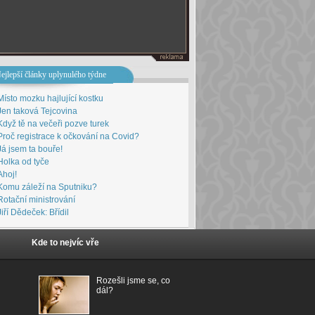
ejlepší články uplynulého týdne
Místo mozku hajlující kostku
Jen taková Tejcovina
Když tě na večeři pozve turek
Proč registrace k očkování na Covid?
Já jsem ta bouře!
Holka od tyče
Ahoj!
Komu záleží na Sputniku?
Rotační ministrování
Jiří Dědeček: Břídil
Kde to nejvíc vře
Rozešli jsme se, co
dál?