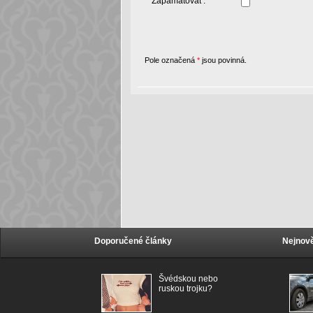
Zapamatovat :
Pole označená
*
jsou povinná.
Doporučené články
Nejnově
Švédskou nebo
ruskou trojku?