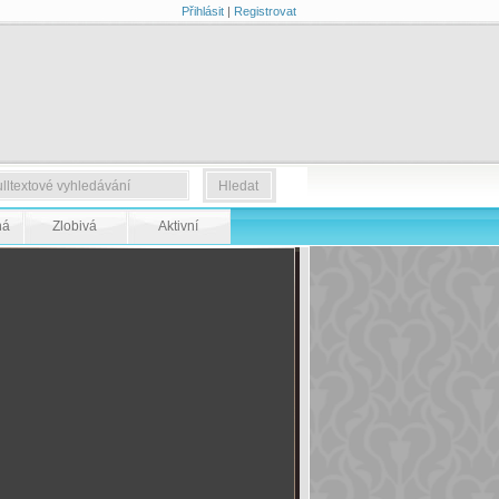
Přihlásit
|
Registrovat
ná
Zlobivá
Aktivní