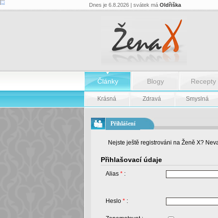
Dnes je 6.8.2026 | svátek má
Oldřiška
Články
Blogy
Recepty
Krásná
Zdravá
Smyslná
Přihlášení
Nejste ještě registrováni na Ženě X? Neva
Přihlašovací údaje
Alias
*
:
Heslo
*
: