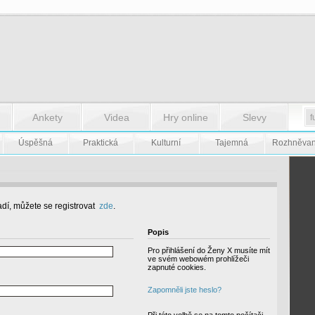
Ankety
Videa
Hry online
Slevy
Úspěšná
Praktická
Kulturní
Tajemná
Rozhněva
dí, můžete se registrovat
zde
.
Popis
Pro přihlášení do Ženy X musíte mít
ve svém webowém prohlížeči
zapnuté cookies.
Zapomněli jste heslo?