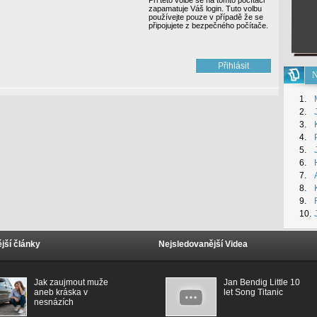
Při této volbě se na tomto počítači
zapamatuje Váš login. Tuto volbu
používejte pouze v případě že se
připojujete z bezpečného počítače.
N
1.
2.
3.
4.
5.
6.
7.
8.
9.
10.
jší články
Nejsledovanější Videa
Jak zaujmout muže
Jan Bendig Little 10
aneb kráska v
let Song Titanic
nesnázích