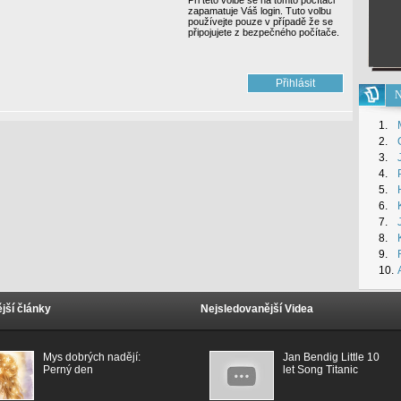
Při této volbě se na tomto počítači
zapamatuje Váš login. Tuto volbu
používejte pouze v případě že se
připojujete z bezpečného počítače.
N
1.
2.
3.
4.
5.
6.
7.
8.
9.
10.
jší články
Nejsledovanější Videa
Mys dobrých nadějí:
Jan Bendig Little 10
Perný den
let Song Titanic