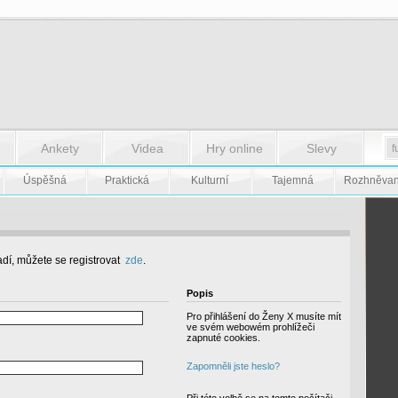
Ankety
Videa
Hry online
Slevy
Úspěšná
Praktická
Kulturní
Tajemná
Rozhněva
dí, můžete se registrovat
zde
.
Popis
Pro přihlášení do Ženy X musíte mít
ve svém webowém prohlížeči
zapnuté cookies.
Zapomněli jste heslo?