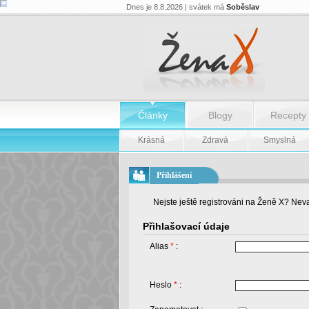
Dnes je 8.8.2026 | svátek má
Soběslav
Články
Blogy
Recepty
Krásná
Zdravá
Smyslná
Přihlášení
Nejste ještě registrováni na Ženě X? Neva
Přihlašovací údaje
Alias
*
:
Heslo
*
: