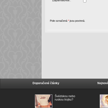
Zapamatovat :
Pole označená
*
jsou povinná.
Doporučené články
Nejnově
Švédskou nebo
ruskou trojku?