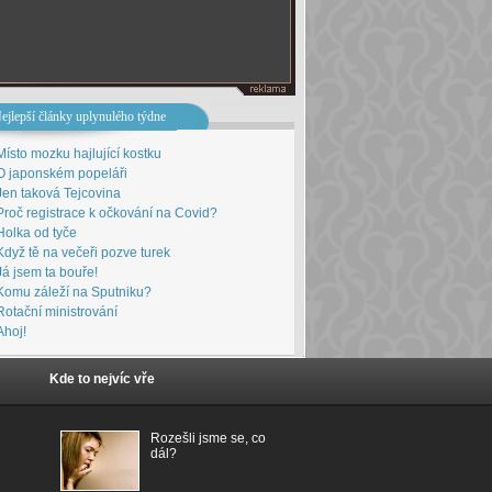
ejlepší články uplynulého týdne
Místo mozku hajlující kostku
O japonském popeláři
Jen taková Tejcovina
Proč registrace k očkování na Covid?
Holka od tyče
Když tě na večeři pozve turek
Já jsem ta bouře!
Komu záleží na Sputniku?
Rotační ministrování
Ahoj!
Kde to nejvíc vře
Rozešli jsme se, co
dál?