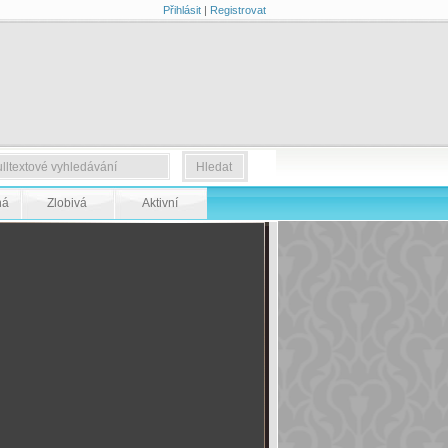
Přihlásit
|
Registrovat
ná
Zlobivá
Aktivní