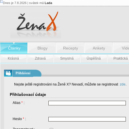
Dnes je 7.8.2026 | svátek má
Lada
Články
Blogy
Recepty
Ankety
Vid
Krásná
Zdravá
Smyslná
Úspěšná
Praktická
Přihlášení
Nejste ještě registrováni na Ženě X? Nevadí, můžete se registrovat
zde
.
Přihlašovací údaje
Alias
*
:
Heslo
*
: