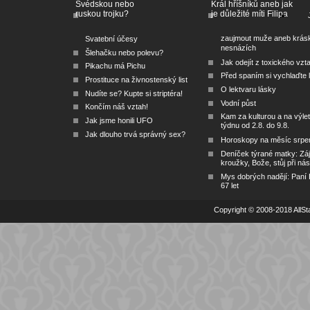
Švédskou nebo
Král hříšníků aneb jak
ruskou trojku?
je důležité míti Filipa
zaujmout muže aneb krás
Svatební účesy
nesnázích
Šlehačku nebo polevu?
Jak odejít z toxického vzt
Pikachu má Pichu
Před spaním si vychlaďte l
Prostituce na živnostenský list
O lektvaru lásky
Nudíte se? Kupte si striptéra!
Vodní půst
Končím náš vztah!
Kam za kulturou a na výlet
Jak jsme honili UFO
týdnu od 2.8. do 9.8.
Jak dlouho trvá správný sex?
Horoskopy na měsíc srpe
Deníček týrané matky: Zá
kroužky, Bože, stůj při nás
Mys dobrých nadějí: Paní
67 let
Copyright © 2008-2018 AllSta