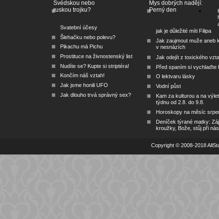
Švédskou nebo
Mys dobrých nadějí:
ruskou trojku?
Perný den
Svatební účesy
jak je důležité míti Filipa
Šlehačku nebo polevu?
Jak zaujmout muže aneb 
Pikachu má Pichu
v nesnázích
Prostituce na živnostenský list
Jak odejít z toxického vzt
Nudíte se? Kupte si striptéra!
Před spaním si vychlaďte l
Končím náš vztah!
O lektvaru lásky
Jak jsme honili UFO
Vodní půst
Jak dlouho trvá správný sex?
Kam za kulturou a na výlet
týdnu od 2.8. do 9.8.
Horoskopy na měsíc srpe
Deníček týrané matky: Zá
kroužky, Bože, stůj při nás
Copyright © 2008-2018 AllSta