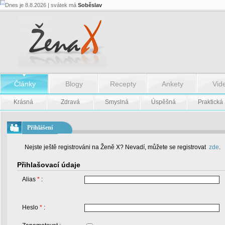
Dnes je 8.8.2026 | svátek má
Soběslav
Články
Blogy
Recepty
Ankety
Vid
Krásná
Zdravá
Smyslná
Úspěšná
Praktická
Přihlášení
Nejste ještě registrováni na Ženě X? Nevadí, můžete se registrovat
zde
.
Přihlašovací údaje
Alias
*
:
Heslo
*
: