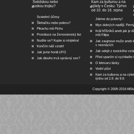
Švédskou nebo
Kam za kulturou a na
ruskou trojku?
výlety v Česku: Týden
od 10. do 16. srpna
Svatební účesy
Jdeme do puberty!
Šlehačku nebo polevu?
Mys dobrých nadějí: Pern
Pikachu má Pichu
Král hříšníků aneb jak je dů
Prostituce na živnostenský list
míti Filipa
Nudíte se? Kupte si striptéra!
Jak zaujmout muže aneb 
v nesnázích
Končím náš vztah!
Jak odejít z toxického vzt
Jak jsme honili UFO
Před spaním si vychlaďte l
Jak dlouho trvá správný sex?
O lektvaru lásky
Vodní půst
Kam za kulturou a na výlet
týdnu od 2.8. do 9.8.
Copyright © 2008-2018 AllSta