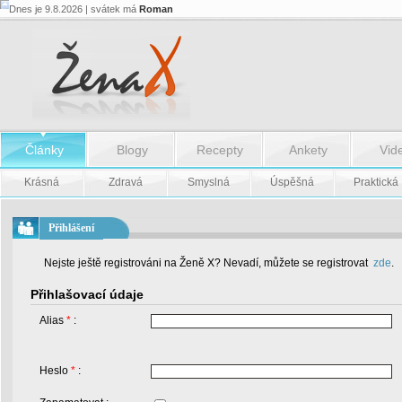
Dnes je 9.8.2026 | svátek má
Roman
Články
Blogy
Recepty
Ankety
Vid
Krásná
Zdravá
Smyslná
Úspěšná
Praktická
Přihlášení
Nejste ještě registrováni na Ženě X? Nevadí, můžete se registrovat
zde
.
Přihlašovací údaje
Alias
*
:
Heslo
*
: