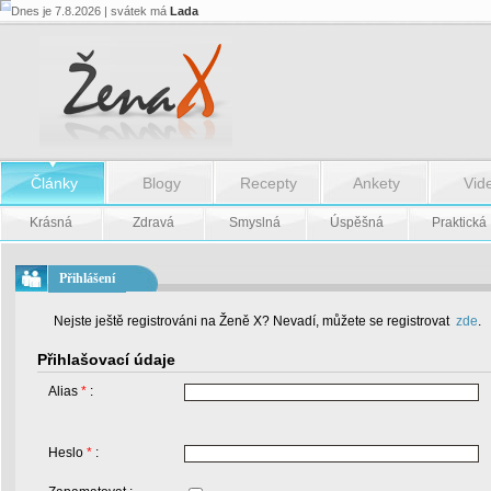
Dnes je 7.8.2026 | svátek má
Lada
Články
Blogy
Recepty
Ankety
Vid
Krásná
Zdravá
Smyslná
Úspěšná
Praktická
Přihlášení
Nejste ještě registrováni na Ženě X? Nevadí, můžete se registrovat
zde
.
Přihlašovací údaje
Alias
*
:
Heslo
*
: