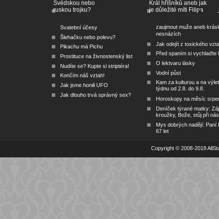
Švédskou nebo
Král hříšníků aneb jak
ruskou trojku?
je důležité míti Filipa
zaujmout muže aneb krás
Svatební účesy
nesnázích
Šlehačku nebo polevu?
Jak odejít z toxického vzt
Pikachu má Pichu
Před spaním si vychlaďte l
Prostituce na živnostenský list
O lektvaru lásky
Nudíte se? Kupte si striptéra!
Vodní půst
Končím náš vztah!
Kam za kulturou a na výlet
Jak jsme honili UFO
týdnu od 2.8. do 9.8.
Jak dlouho trvá správný sex?
Horoskopy na měsíc srpe
Deníček týrané matky: Zá
kroužky, Bože, stůj při nás
Mys dobrých nadějí: Paní
67 let
Copyright © 2008-2018 AllSta