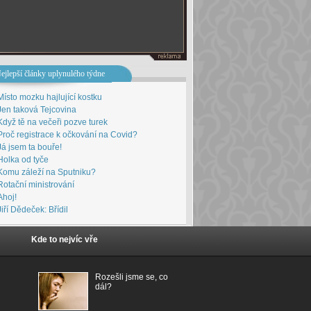
ejlepší články uplynulého týdne
Místo mozku hajlující kostku
Jen taková Tejcovina
Když tě na večeři pozve turek
Proč registrace k očkování na Covid?
Já jsem ta bouře!
Holka od tyče
Komu záleží na Sputniku?
Rotační ministrování
Ahoj!
Jiří Dědeček: Břídil
Kde to nejvíc vře
Rozešli jsme se, co
dál?