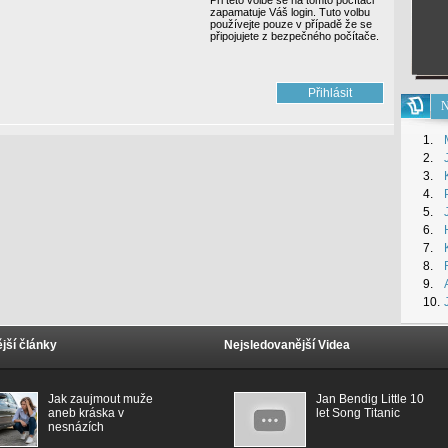
Při této volbě se na tomto počítači
zapamatuje Váš login. Tuto volbu
používejte pouze v případě že se
připojujete z bezpečného počítače.
N
1.
2.
3.
4.
5.
6.
7.
8.
9.
10.
jší články
Nejsledovanější Videa
Jak zaujmout muže
Jan Bendig Little 10
aneb kráska v
let Song Titanic
nesnázích