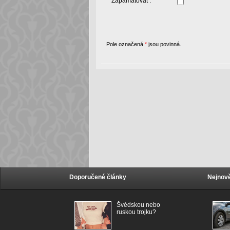
Zapamatovat :
Pole označená
*
jsou povinná.
Doporučené články
Nejnově
Švédskou nebo
ruskou trojku?