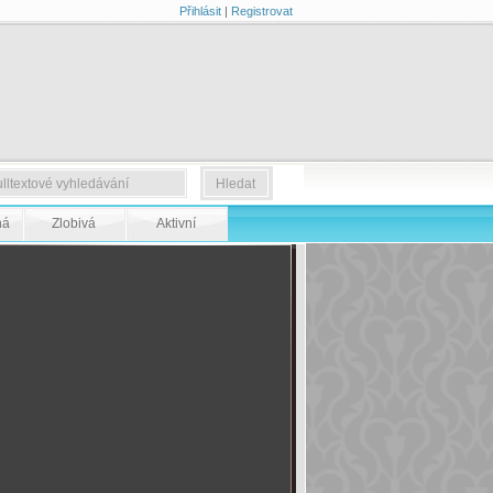
Přihlásit
|
Registrovat
ná
Zlobivá
Aktivní