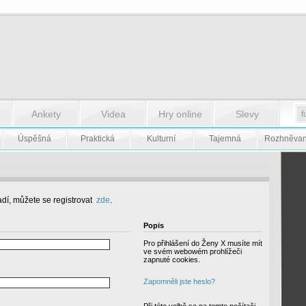
Ankety
Videa
Hry online
Slevy
Úspěšná
Praktická
Kulturní
Tajemná
Rozhněva
dí, můžete se registrovat
zde
.
Popis
Pro přihlášení do Ženy X musíte mít
ve svém webowém prohlížeči
zapnuté cookies.
Zapomněli jste heslo?