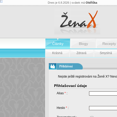
Dnes je 6.8.2026 | svátek má
Oldřiška
Články
Blogy
Recepty
Krásná
Zdravá
Smyslná
Přihlášení
Nejste ještě registrováni na Ženě X? Neva
Přihlašovací údaje
Alias
*
:
Heslo
*
: