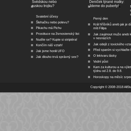
Švédskou nebo
Deniček týrané matky:
ruskou trojku?
Jdeme do puberty!
Svatební účesy
Perný den
Šlehačku nebo polevu?
Král hříšníků aneb jak je dů
Pikachu má Pichu
míti Filipa
Prostituce na živnostenský list
Jak zaujmout muže aneb 
v nesnázích
Nudíte se? Kupte si striptéra!
Jak odejít z toxického vzt
Končím náš vztah!
Před spaním si vychlaďte l
Jak jsme honili UFO
O lektvaru lásky
Jak dlouho trvá správný sex?
Vodní půst
Kam za kulturou a na výlet
týdnu od 2.8. do 9.8.
Horoskopy na měsíc srpe
Copyright © 2008-2018 AllSta