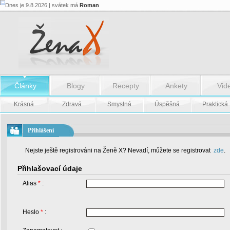
Dnes je 9.8.2026 | svátek má
Roman
Články
Blogy
Recepty
Ankety
Vid
Krásná
Zdravá
Smyslná
Úspěšná
Praktická
Přihlášení
Nejste ještě registrováni na Ženě X? Nevadí, můžete se registrovat
zde
.
Přihlašovací údaje
Alias
*
:
Heslo
*
: