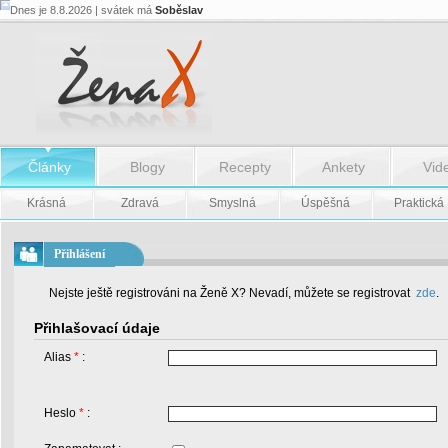
Dnes je 8.8.2026 | svátek má
Soběslav
Články
Blogy
Recepty
Ankety
Vid
Krásná
Zdravá
Smyslná
Úspěšná
Praktická
Přihlášení
Nejste ještě registrováni na Ženě X? Nevadí, můžete se registrovat
zde
.
Přihlašovací údaje
Alias
*
:
Heslo
*
: