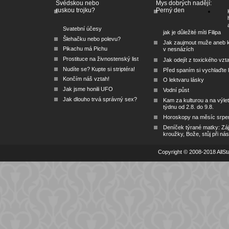
Švédskou nebo
Mys dobrých nadějí:
ruskou trojku?
Perný den
Svatební účesy
jak je důležité míti Filipa
Šlehačku nebo polevu?
Jak zaujmout muže aneb 
Pikachu má Pichu
v nesnázích
Prostituce na živnostenský list
Jak odejít z toxického vzt
Nudíte se? Kupte si striptéra!
Před spaním si vychlaďte l
Končím náš vztah!
O lektvaru lásky
Jak jsme honili UFO
Vodní půst
Jak dlouho trvá správný sex?
Kam za kulturou a na výlet
týdnu od 2.8. do 9.8.
Horoskopy na měsíc srpe
Deníček týrané matky: Zá
kroužky, Bože, stůj při nás
Copyright © 2008-2018 AllSta