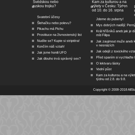
Švédskou nebo
Kam za kulturou a na
ruskou trojku?
výlety v Česku: Týden
od 10. do 16. srpna
Svatební účesy
Jdeme do puberty!
Šlehačku nebo polevu?
Mys dobrých nadějí: Pern
Pikachu má Pichu
Král hříšníků aneb jak je dů
Prostituce na živnostenský list
míti Filipa
Nudíte se? Kupte si striptéra!
Jak zaujmout muže aneb 
v nesnázích
Končím náš vztah!
Jak odejít z toxického vzt
Jak jsme honili UFO
Před spaním si vychlaďte l
Jak dlouho trvá správný sex?
O lektvaru lásky
Vodní půst
Kam za kulturou a na výlet
týdnu od 2.8. do 9.8.
Copyright © 2008-2018 AllSta