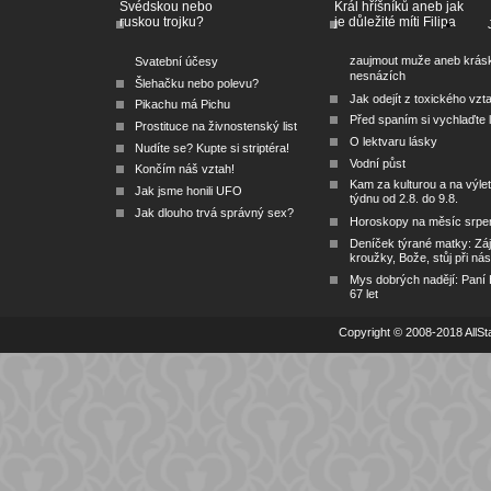
Švédskou nebo
Král hříšníků aneb jak
ruskou trojku?
je důležité míti Filipa
zaujmout muže aneb krás
Svatební účesy
nesnázích
Šlehačku nebo polevu?
Jak odejít z toxického vzt
Pikachu má Pichu
Před spaním si vychlaďte l
Prostituce na živnostenský list
O lektvaru lásky
Nudíte se? Kupte si striptéra!
Vodní půst
Končím náš vztah!
Kam za kulturou a na výlet
Jak jsme honili UFO
týdnu od 2.8. do 9.8.
Jak dlouho trvá správný sex?
Horoskopy na měsíc srpe
Deníček týrané matky: Zá
kroužky, Bože, stůj při nás
Mys dobrých nadějí: Paní
67 let
Copyright © 2008-2018 AllSta