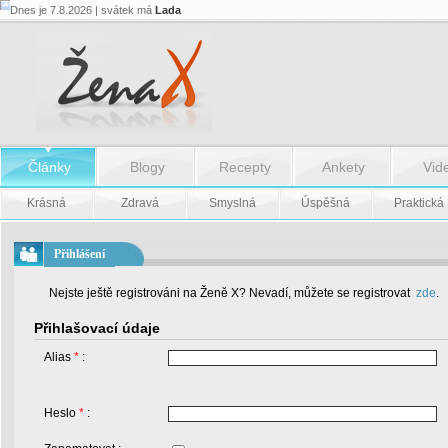
Dnes je 7.8.2026 | svátek má
Lada
Články
Blogy
Recepty
Ankety
Vid
Krásná
Zdravá
Smyslná
Úspěšná
Praktická
Přihlášení
Nejste ještě registrováni na Ženě X? Nevadí, můžete se registrovat
zde
.
Přihlašovací údaje
Alias
*
:
Heslo
*
: