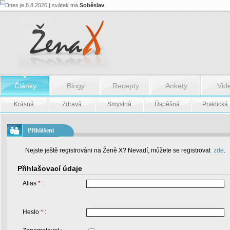
Dnes je 8.8.2026 | svátek má
Soběslav
Články
Blogy
Recepty
Ankety
Vid
Krásná
Zdravá
Smyslná
Úspěšná
Praktická
Přihlášení
Nejste ještě registrováni na Ženě X? Nevadí, můžete se registrovat
zde
.
Přihlašovací údaje
Alias
*
:
Heslo
*
: