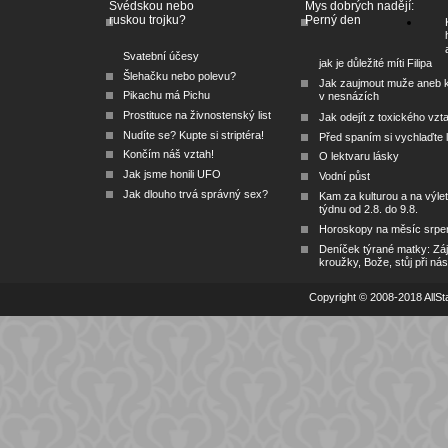
Švédskou nebo
Mys dobrých nadějí:
ruskou trojku?
Perný den
Svatební účesy
jak je důležité míti Filipa
Šlehačku nebo polevu?
Jak zaujmout muže aneb 
Pikachu má Pichu
v nesnázích
Prostituce na živnostenský list
Jak odejít z toxického vzt
Nudíte se? Kupte si striptéra!
Před spaním si vychlaďte l
Končím náš vztah!
O lektvaru lásky
Jak jsme honili UFO
Vodní půst
Jak dlouho trvá správný sex?
Kam za kulturou a na výlet
týdnu od 2.8. do 9.8.
Horoskopy na měsíc srpe
Deníček týrané matky: Zá
kroužky, Bože, stůj při nás
Copyright © 2008-2018 AllSta