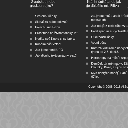
Švédskou nebo
Král hříšníků aneb jak
ruskou trojku?
je důležité míti Filipa
zaujmout muže aneb krás
Svatební účesy
nesnázích
Šlehačku nebo polevu?
Jak odejít z toxického vzt
Pikachu má Pichu
Před spaním si vychlaďte l
Prostituce na živnostenský list
O lektvaru lásky
Nudíte se? Kupte si striptéra!
Vodní půst
Končím náš vztah!
Kam za kulturou a na výlet
Jak jsme honili UFO
týdnu od 2.8. do 9.8.
Jak dlouho trvá správný sex?
Horoskopy na měsíc srpe
Deníček týrané matky: Zá
kroužky, Bože, stůj při nás
Mys dobrých nadějí: Paní
67 let
Copyright © 2008-2018 AllSta