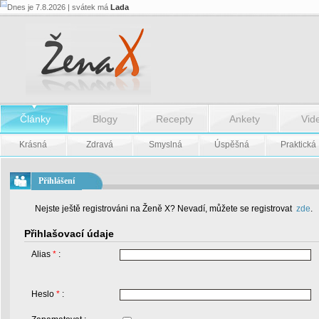
Dnes je 7.8.2026 | svátek má
Lada
Články
Blogy
Recepty
Ankety
Vid
Krásná
Zdravá
Smyslná
Úspěšná
Praktická
Přihlášení
Nejste ještě registrováni na Ženě X? Nevadí, můžete se registrovat
zde
.
Přihlašovací údaje
Alias
*
:
Heslo
*
: