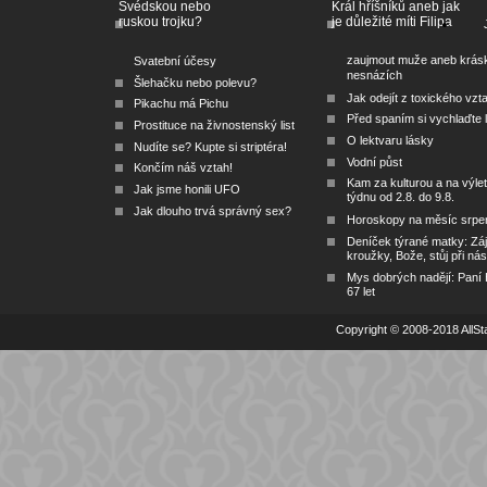
Švédskou nebo
Král hříšníků aneb jak
ruskou trojku?
je důležité míti Filipa
zaujmout muže aneb krás
Svatební účesy
nesnázích
Šlehačku nebo polevu?
Jak odejít z toxického vzt
Pikachu má Pichu
Před spaním si vychlaďte l
Prostituce na živnostenský list
O lektvaru lásky
Nudíte se? Kupte si striptéra!
Vodní půst
Končím náš vztah!
Kam za kulturou a na výlet
Jak jsme honili UFO
týdnu od 2.8. do 9.8.
Jak dlouho trvá správný sex?
Horoskopy na měsíc srpe
Deníček týrané matky: Zá
kroužky, Bože, stůj při nás
Mys dobrých nadějí: Paní
67 let
Copyright © 2008-2018 AllSta