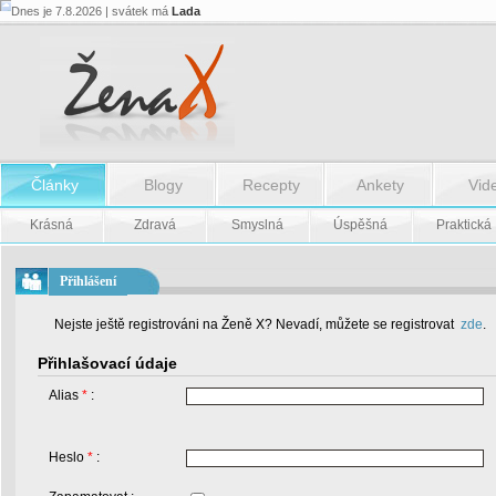
Dnes je 7.8.2026 | svátek má
Lada
Články
Blogy
Recepty
Ankety
Vid
Krásná
Zdravá
Smyslná
Úspěšná
Praktická
Přihlášení
Nejste ještě registrováni na Ženě X? Nevadí, můžete se registrovat
zde
.
Přihlašovací údaje
Alias
*
:
Heslo
*
: