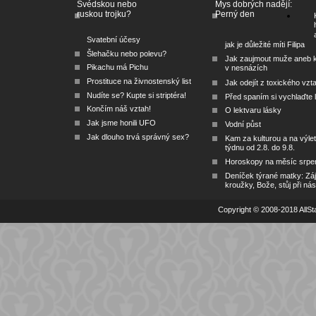
Švédskou nebo
Mys dobrých nadějí:
ruskou trojku?
Perný den
Svatební účesy
jak je důležité míti Filipa
Šlehačku nebo polevu?
Jak zaujmout muže aneb 
Pikachu má Pichu
v nesnázích
Prostituce na živnostenský list
Jak odejít z toxického vzt
Nudíte se? Kupte si striptéra!
Před spaním si vychlaďte l
Končím náš vztah!
O lektvaru lásky
Jak jsme honili UFO
Vodní půst
Jak dlouho trvá správný sex?
Kam za kulturou a na výlet
týdnu od 2.8. do 9.8.
Horoskopy na měsíc srpe
Deníček týrané matky: Zá
kroužky, Bože, stůj při nás
Copyright © 2008-2018 AllSta