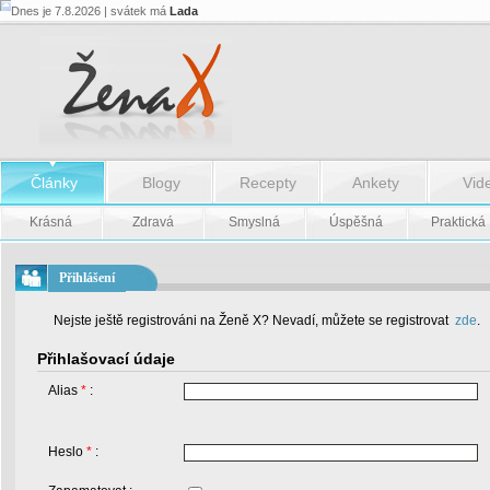
Dnes je 7.8.2026 | svátek má
Lada
Články
Blogy
Recepty
Ankety
Vid
Krásná
Zdravá
Smyslná
Úspěšná
Praktická
Přihlášení
Nejste ještě registrováni na Ženě X? Nevadí, můžete se registrovat
zde
.
Přihlašovací údaje
Alias
*
:
Heslo
*
: