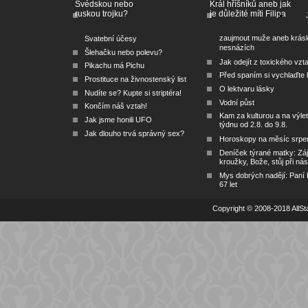
Švédskou nebo
Král hříšníků aneb jak
ruskou trojku?
je důležité míti Filipa
zaujmout muže aneb krás
Svatební účesy
nesnázích
Šlehačku nebo polevu?
Jak odejít z toxického vzt
Pikachu má Pichu
Před spaním si vychlaďte l
Prostituce na živnostenský list
O lektvaru lásky
Nudíte se? Kupte si striptéra!
Vodní půst
Končím náš vztah!
Kam za kulturou a na výlet
Jak jsme honili UFO
týdnu od 2.8. do 9.8.
Jak dlouho trvá správný sex?
Horoskopy na měsíc srpe
Deníček týrané matky: Zá
kroužky, Bože, stůj při nás
Mys dobrých nadějí: Paní
67 let
Copyright © 2008-2018 AllSta