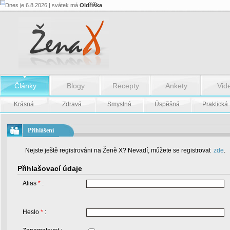
Dnes je 6.8.2026 | svátek má
Oldřiška
Články
Blogy
Recepty
Ankety
Vid
Krásná
Zdravá
Smyslná
Úspěšná
Praktická
Přihlášení
Nejste ještě registrováni na Ženě X? Nevadí, můžete se registrovat
zde
.
Přihlašovací údaje
Alias
*
:
Heslo
*
: