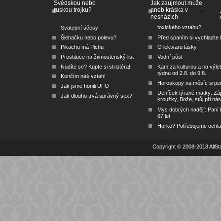
Švédskou nebo
Jak zaujmout muže
ruskou trojku?
aneb kráska v
nesnázích
toxického vztahu?
Svatební účesy
Šlehačku nebo polevu?
Před spaním si vychlaďte l
Pikachu má Pichu
O lektvaru lásky
Prostituce na živnostenský list
Vodní půst
Nudíte se? Kupte si striptéra!
Kam za kulturou a na výlet
týdnu od 2.8. do 9.8.
Končím náš vztah!
Horoskopy na měsíc srpe
Jak jsme honili UFO
Deníček týrané matky: Zá
Jak dlouho trvá správný sex?
kroužky, Bože, stůj při nás
Mys dobrých nadějí: Paní
67 let
Horko? Potřebujeme ochlad
Copyright © 2008-2018 AllSta