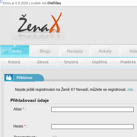
Dnes je 6.8.2026 | svátek má
Oldřiška
Články
Blogy
Recepty
Ankety
Vid
Krásná
Zdravá
Smyslná
Úspěšná
Praktická
Přihlášení
Nejste ještě registrováni na Ženě X? Nevadí, můžete se registrovat
zde
.
Přihlašovací údaje
Alias
*
:
Heslo
*
: