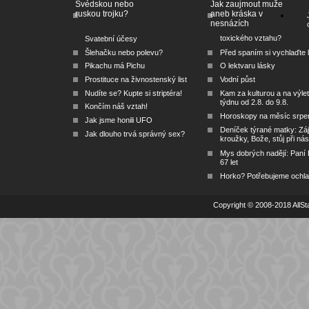
Švédskou nebo
Jak zaujmout muže
ruskou trojku?
aneb kráska v
nesnázích
toxického vztahu?
Svatební účesy
Šlehačku nebo polevu?
Před spaním si vychlaďte l
Pikachu má Pichu
O lektvaru lásky
Prostituce na živnostenský list
Vodní půst
Nudíte se? Kupte si striptéra!
Kam za kulturou a na výlet
týdnu od 2.8. do 9.8.
Končím náš vztah!
Horoskopy na měsíc srpe
Jak jsme honili UFO
Deníček týrané matky: Zá
Jak dlouho trvá správný sex?
kroužky, Bože, stůj při nás
Mys dobrých nadějí: Paní
67 let
Horko? Potřebujeme ochlad
Copyright © 2008-2018 AllSta