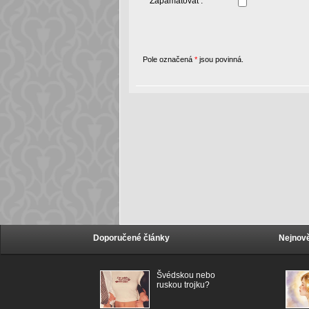
Zapamatovat :
Pole označená
*
jsou povinná.
Doporučené články
Nejnově
Švédskou nebo
ruskou trojku?