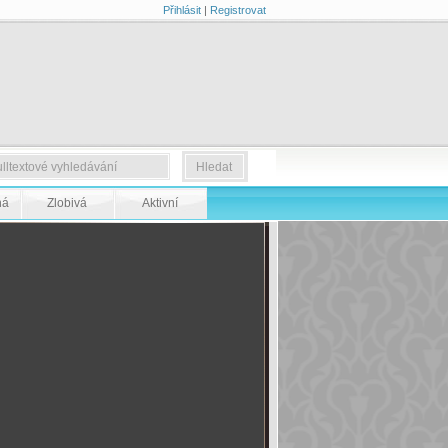
Přihlásit
|
Registrovat
ná
Zlobivá
Aktivní