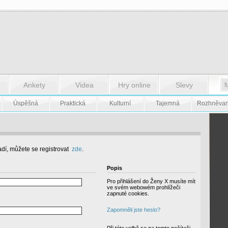
Ankety
Videa
Hry online
Slevy
Úspěšná
Praktická
Kulturní
Tajemná
Rozhněva
dí, můžete se registrovat
zde
.
Popis
Pro přihlášení do Ženy X musíte mít
ve svém webowém prohlížeči
zapnuté cookies.
Zapomněli jste heslo?