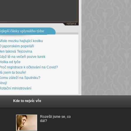
ejlepší články uplynulého týdne
Místo mozku hajlující kostku
O japonském popeláři
Jen taková Tejcovina
Když tě na večeři pozve turek
Holka od tyče
Proč registrace k očkování na Covid?
Já jsem ta bouře!
Komu záleží na Sputniku?
Ahoj!
Rotační ministrování
Kde to nejvíc vře
Rozešli jsme se, co
dál?