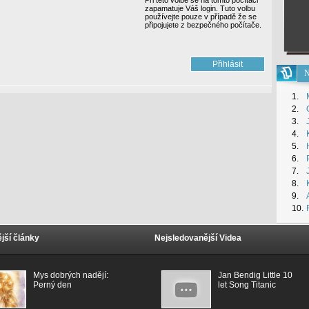
Při této volbě se na tomto počítači
zapamatuje Váš login. Tuto volbu
používejte pouze v případě že se
připojujete z bezpečného počítače.
N
1.
2.
3.
4.
5.
6.
7.
8.
9.
10.
jší články
Nejsledovanější Videa
Mys dobrých nadějí:
Jan Bendig Little 10
Perný den
let Song Titanic