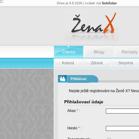
Dnes je 8.8.2026 | svátek má
Soběslav
Články
Blogy
Recepty
Krásná
Zdravá
Smyslná
Přihlášení
Nejste ještě registrováni na Ženě X? Neva
Přihlašovací údaje
Alias
*
:
Heslo
*
: