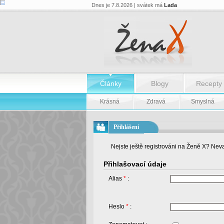
Dnes je 7.8.2026 | svátek má
Lada
Články
Blogy
Recepty
Krásná
Zdravá
Smyslná
Přihlášení
Nejste ještě registrováni na Ženě X? Neva
Přihlašovací údaje
Alias
*
:
Heslo
*
: