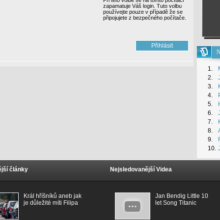
Při této volbě se na tomto počítači
zapamatuje Váš login. Tuto volbu
používejte pouze v případě že se
připojujete z bezpečného počítače.
N
1.
2.
3.
4.
5.
6.
7.
8.
9.
10.
jší články
Nejsledovanější Videa
Král hříšníků aneb jak
Jan Bendig Little 10
je důležité míti Filipa
let Song Titanic