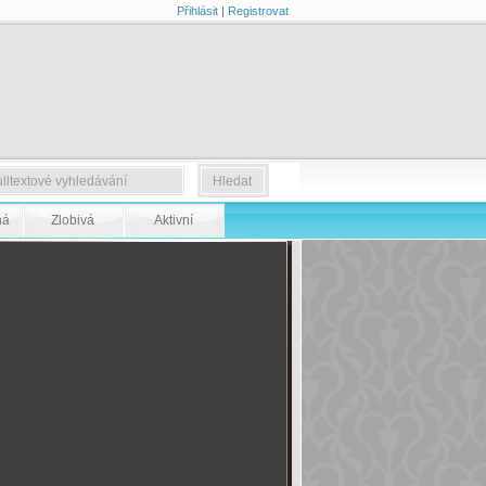
Přihlásit
|
Registrovat
ná
Zlobivá
Aktivní