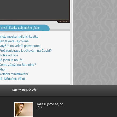
ejlepší články uplynulého týdne
Místo mozku hajlující kostku
Jen taková Tejcovina
Když tě na večeři pozve turek
Proč registrace k očkování na Covid?
Holka od tyče
Já jsem ta bouře!
Komu záleží na Sputniku?
Ahoj!
Rotační ministrování
Jiří Dědeček: Břídil
Kde to nejvíc vře
Rozešli jsme se, co
dál?