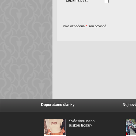
Zapamatovat :
Pole označená
*
jsou povinná.
Doporučené články
Nejnově
Švédskou nebo
ruskou trojku?