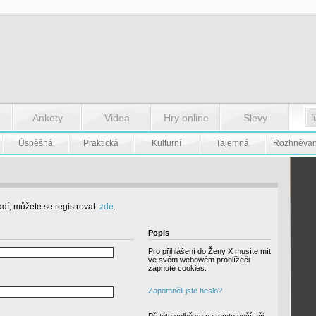
Ankety
Videa
Hry online
Slevy
Úspěšná
Praktická
Kulturní
Tajemná
Rozhněva
dí, můžete se registrovat
zde
.
Popis
Pro přihlášení do Ženy X musíte mít
ve svém webowém prohlížeči
zapnuté cookies.
Zapomněli jste heslo?