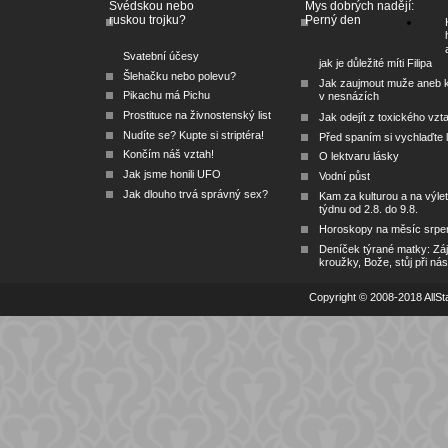
Švédskou nebo
Mys dobrých nadějí:
ruskou trojku?
Perný den
Svatební účesy
jak je důležité míti Filipa
Šlehačku nebo polevu?
Jak zaujmout muže aneb 
Pikachu má Pichu
v nesnázích
Prostituce na živnostenský list
Jak odejít z toxického vzt
Nudíte se? Kupte si striptéra!
Před spaním si vychlaďte l
Končím náš vztah!
O lektvaru lásky
Jak jsme honili UFO
Vodní půst
Jak dlouho trvá správný sex?
Kam za kulturou a na výlet
týdnu od 2.8. do 9.8.
Horoskopy na měsíc srpe
Deníček týrané matky: Zá
kroužky, Bože, stůj při nás
Copyright © 2008-2018 AllSta