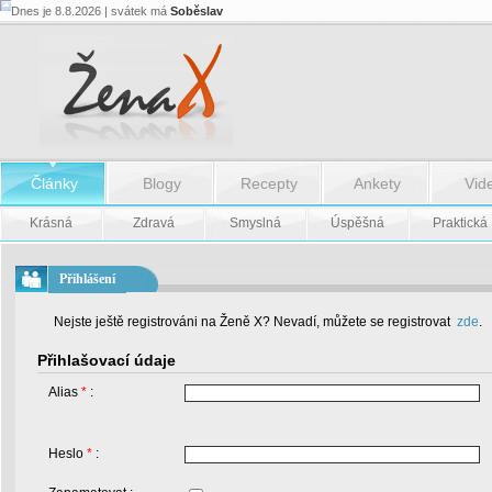
Dnes je 8.8.2026 | svátek má
Soběslav
Články
Blogy
Recepty
Ankety
Vid
Krásná
Zdravá
Smyslná
Úspěšná
Praktická
Přihlášení
Nejste ještě registrováni na Ženě X? Nevadí, můžete se registrovat
zde
.
Přihlašovací údaje
Alias
*
:
Heslo
*
: