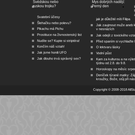
Švédskou nebo
Mys dobrých nadějí:
ruskou trojku?
Perný den
Svatební účesy
jak je důležité míti Filipa
Šlehačku nebo polevu?
Jak zaujmout muže aneb 
Pikachu má Pichu
v nesnázích
Prostituce na živnostenský list
Jak odejít z toxického vzt
Nudíte se? Kupte si striptéra!
Před spaním si vychlaďte l
Končím náš vztah!
O lektvaru lásky
Jak jsme honili UFO
Vodní půst
Jak dlouho trvá správný sex?
Kam za kulturou a na výlet
týdnu od 2.8. do 9.8.
Horoskopy na měsíc srpe
Deníček týrané matky: Zá
kroužky, Bože, stůj při nás
Copyright © 2008-2018 AllSta