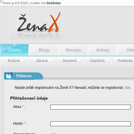
Dnes je 8.8.2026 | svátek má
Soběslav
Články
Blogy
Recepty
Ankety
Vid
Krásná
Zdravá
Smyslná
Úspěšná
Praktická
Přihlášení
Nejste ještě registrováni na Ženě X? Nevadí, můžete se registrovat
zde
.
Přihlašovací údaje
Alias
*
:
Heslo
*
: