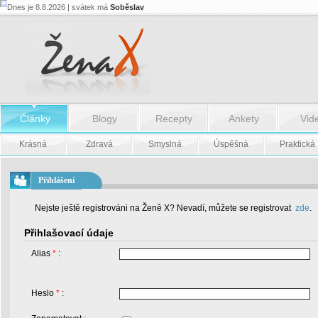
Dnes je 8.8.2026 | svátek má
Soběslav
Články
Blogy
Recepty
Ankety
Vid
Krásná
Zdravá
Smyslná
Úspěšná
Praktická
Přihlášení
Nejste ještě registrováni na Ženě X? Nevadí, můžete se registrovat
zde
.
Přihlašovací údaje
Alias
*
:
Heslo
*
: