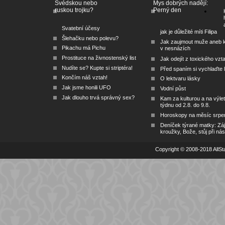
Švédskou nebo
Mys dobrých nadějí:
ruskou trojku?
Perný den
Svatební účesy
jak je důležité míti Filipa
Šlehačku nebo polevu?
Jak zaujmout muže aneb 
Pikachu má Pichu
v nesnázích
Prostituce na živnostenský list
Jak odejít z toxického vzt
Nudíte se? Kupte si striptéra!
Před spaním si vychlaďte l
Končím náš vztah!
O lektvaru lásky
Jak jsme honili UFO
Vodní půst
Jak dlouho trvá správný sex?
Kam za kulturou a na výlet
týdnu od 2.8. do 9.8.
Horoskopy na měsíc srpe
Deníček týrané matky: Zá
kroužky, Bože, stůj při nás
Copyright © 2008-2018 AllSta