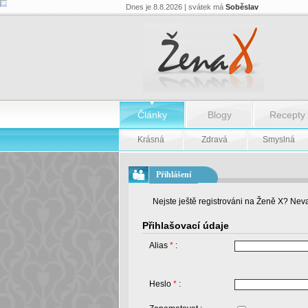
Dnes je 8.8.2026 | svátek má
Soběslav
Články
Blogy
Recepty
Krásná
Zdravá
Smyslná
Přihlášení
Nejste ještě registrováni na Ženě X? Neva
Přihlašovací údaje
Alias
*
:
Heslo
*
: