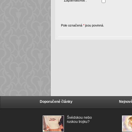
Zapamatovat :
Pole označená
*
jsou povinná.
Doporučené články
Nejnově
Švédskou nebo
ruskou trojku?