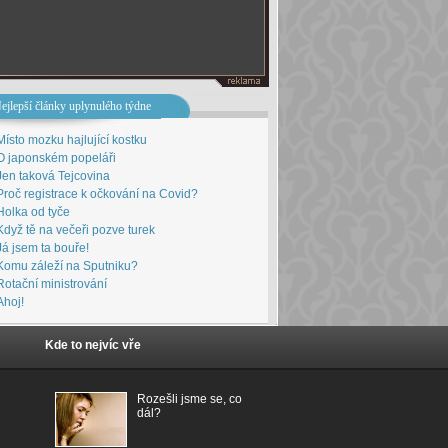
ejlepší články uplynulého týdne
Místo mozku hajlující kostku
O japonském popeláři
Jen taková Tejcovina
Proč registrace k očkování na Covid?
Holka od tyče
Když tě na večeři pozve turek
Já jsem ta bouře!
Komu záleží na Sputniku?
Rotační ministrování
Ahoj!
Kde to nejvíc vře
Rozešli jsme se, co
dál?