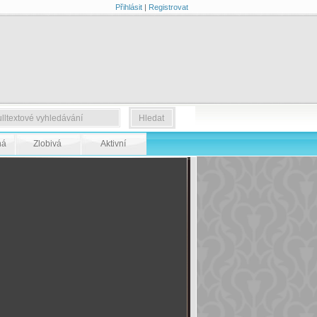
Přihlásit
|
Registrovat
ná
Zlobivá
Aktivní