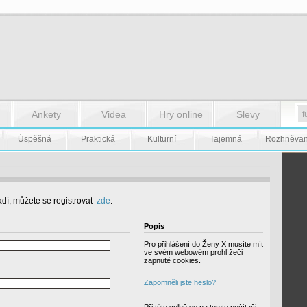
Ankety
Videa
Hry online
Slevy
Úspěšná
Praktická
Kulturní
Tajemná
Rozhněva
dí, můžete se registrovat
zde
.
Popis
Pro přihlášení do Ženy X musíte mít
ve svém webowém prohlížeči
zapnuté cookies.
Zapomněli jste heslo?