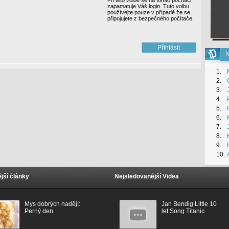
Při této volbě se na tomto počítači
zapamatuje Váš login. Tuto volbu
používejte pouze v případě že se
připojujete z bezpečného počítače.
N
1.
2.
3.
4.
5.
6.
7.
8.
9.
10.
jší články
Nejsledovanější Videa
Mys dobrých nadějí:
Jan Bendig Little 10
Perný den
let Song Titanic