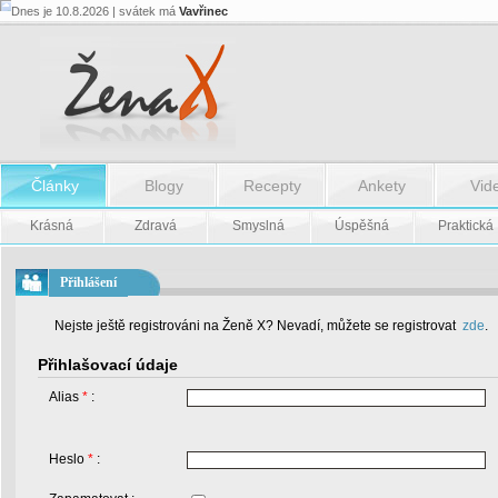
Dnes je 10.8.2026 | svátek má
Vavřinec
Články
Blogy
Recepty
Ankety
Vid
Krásná
Zdravá
Smyslná
Úspěšná
Praktická
Přihlášení
Nejste ještě registrováni na Ženě X? Nevadí, můžete se registrovat
zde
.
Přihlašovací údaje
Alias
*
:
Heslo
*
: