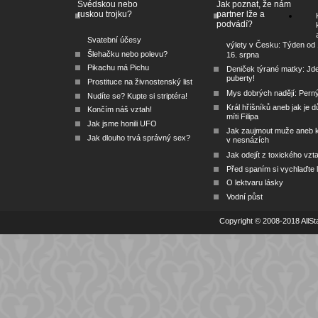
Švédskou nebo
Jak poznat, že nám
ruskou trojku?
partner lže a
podvádí?
Svatební účesy
výlety v Česku: Týden od 
Šlehačku nebo polevu?
16. srpna
Pikachu má Pichu
Deniček týrané matky: Jd
puberty!
Prostituce na živnostenský list
Mys dobrých nadějí: Pern
Nudíte se? Kupte si striptéra!
Král hříšníků aneb jak je dů
Končím náš vztah!
míti Filipa
Jak jsme honili UFO
Jak zaujmout muže aneb 
Jak dlouho trvá správný sex?
v nesnázích
Jak odejít z toxického vzt
Před spaním si vychlaďte l
O lektvaru lásky
Vodní půst
Copyright © 2008-2018 AllSta