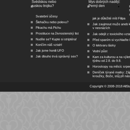
Švédskou nebo
Mys dobrých nadějí:
ruskou trojku?
Perný den
Svatební účesy
jak je důležité míti Filipa
Šlehačku nebo polevu?
Jak zaujmout muže aneb 
Pikachu má Pichu
v nesnázích
Prostituce na živnostenský list
Jak odejít z toxického vzt
Nudíte se? Kupte si striptéra!
Před spaním si vychlaďte l
Končím náš vztah!
O lektvaru lásky
Jak jsme honili UFO
Vodní půst
Jak dlouho trvá správný sex?
Kam za kulturou a na výlet
týdnu od 2.8. do 9.8.
Horoskopy na měsíc srpe
Deníček týrané matky: Zá
kroužky, Bože, stůj při nás
Copyright © 2008-2018 AllSta