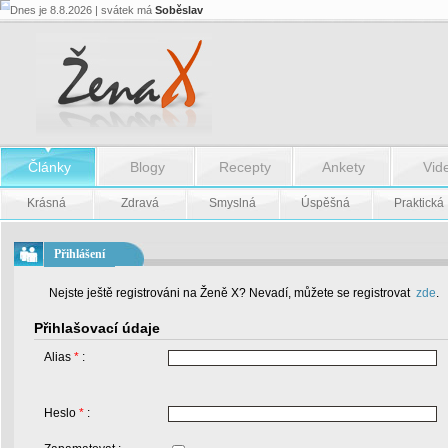
Dnes je 8.8.2026 | svátek má
Soběslav
Články
Blogy
Recepty
Ankety
Vid
Krásná
Zdravá
Smyslná
Úspěšná
Praktická
Přihlášení
Nejste ještě registrováni na Ženě X? Nevadí, můžete se registrovat
zde
.
Přihlašovací údaje
Alias
*
:
Heslo
*
: