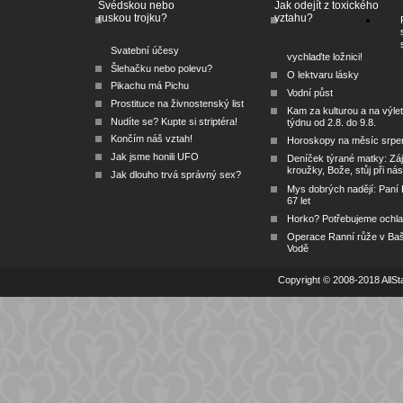
Švédskou nebo
Jak odejít z toxického
ruskou trojku?
vztahu?
Svatební účesy
vychlaďte ložnici!
Šlehačku nebo polevu?
O lektvaru lásky
Pikachu má Pichu
Vodní půst
Prostituce na živnostenský list
Kam za kulturou a na výlet
Nudíte se? Kupte si striptéra!
týdnu od 2.8. do 9.8.
Končím náš vztah!
Horoskopy na měsíc srpe
Jak jsme honili UFO
Deníček týrané matky: Zá
kroužky, Bože, stůj při nás
Jak dlouho trvá správný sex?
Mys dobrých nadějí: Paní
67 let
Horko? Potřebujeme ochlad
Operace Ranní růže v Ba
Vodě
Copyright © 2008-2018 AllSta