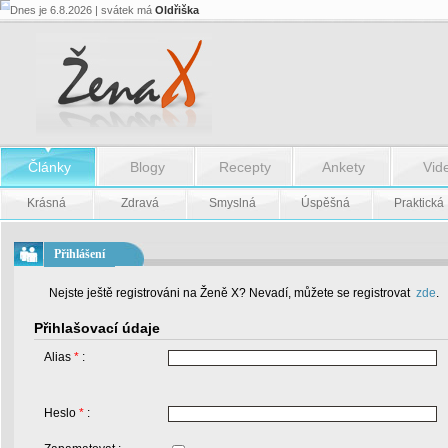
Dnes je 6.8.2026 | svátek má
Oldřiška
Články
Blogy
Recepty
Ankety
Vid
Krásná
Zdravá
Smyslná
Úspěšná
Praktická
Přihlášení
Nejste ještě registrováni na Ženě X? Nevadí, můžete se registrovat
zde
.
Přihlašovací údaje
Alias
*
:
Heslo
*
: