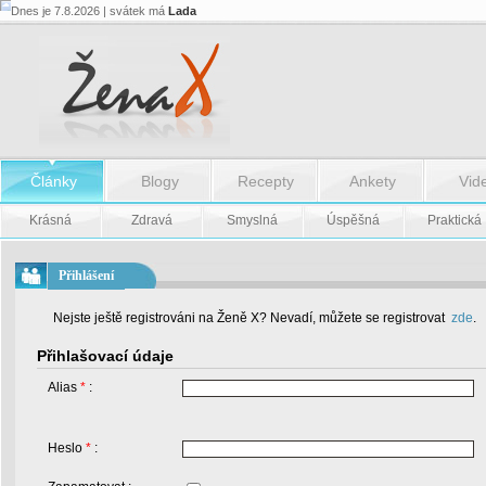
Dnes je 7.8.2026 | svátek má
Lada
Články
Blogy
Recepty
Ankety
Vid
Krásná
Zdravá
Smyslná
Úspěšná
Praktická
Přihlášení
Nejste ještě registrováni na Ženě X? Nevadí, můžete se registrovat
zde
.
Přihlašovací údaje
Alias
*
:
Heslo
*
: