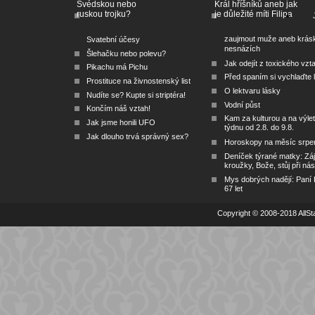
Švédskou nebo
Král hříšníků aneb jak
ruskou trojku?
je důležité míti Filipa
zaujmout muže aneb krás
Svatební účesy
nesnázích
Šlehačku nebo polevu?
Jak odejít z toxického vzt
Pikachu má Pichu
Před spaním si vychlaďte l
Prostituce na živnostenský list
O lektvaru lásky
Nudíte se? Kupte si striptéra!
Vodní půst
Končím náš vztah!
Kam za kulturou a na výlet
Jak jsme honili UFO
týdnu od 2.8. do 9.8.
Jak dlouho trvá správný sex?
Horoskopy na měsíc srpe
Deníček týrané matky: Zá
kroužky, Bože, stůj při nás
Mys dobrých nadějí: Paní
67 let
Copyright © 2008-2018 AllSta