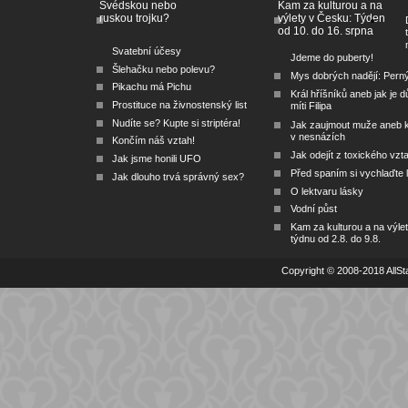
Švédskou nebo
Kam za kulturou a na
ruskou trojku?
výlety v Česku: Týden
od 10. do 16. srpna
Svatební účesy
Jdeme do puberty!
Šlehačku nebo polevu?
Mys dobrých nadějí: Pern
Pikachu má Pichu
Král hříšníků aneb jak je dů
Prostituce na živnostenský list
míti Filipa
Nudíte se? Kupte si striptéra!
Jak zaujmout muže aneb 
v nesnázích
Končím náš vztah!
Jak odejít z toxického vzt
Jak jsme honili UFO
Před spaním si vychlaďte l
Jak dlouho trvá správný sex?
O lektvaru lásky
Vodní půst
Kam za kulturou a na výlet
týdnu od 2.8. do 9.8.
Copyright © 2008-2018 AllSta