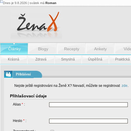
Dnes je 9.8.2026 | svátek má
Roman
Články
Blogy
Recepty
Ankety
Vid
Krásná
Zdravá
Smyslná
Úspěšná
Praktická
Přihlášení
Nejste ještě registrováni na Ženě X? Nevadí, můžete se registrovat
zde
.
Přihlašovací údaje
Alias
*
:
Heslo
*
: