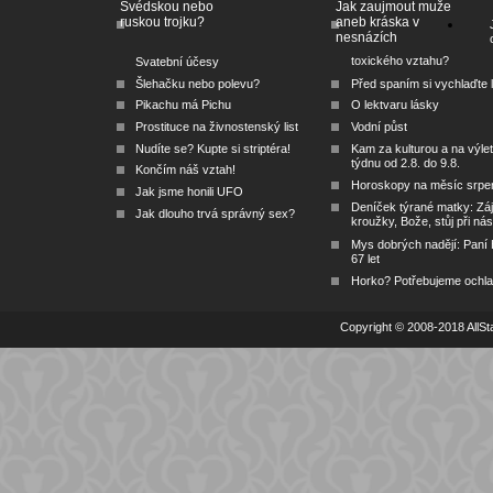
Švédskou nebo
Jak zaujmout muže
ruskou trojku?
aneb kráska v
nesnázích
toxického vztahu?
Svatební účesy
Šlehačku nebo polevu?
Před spaním si vychlaďte l
Pikachu má Pichu
O lektvaru lásky
Prostituce na živnostenský list
Vodní půst
Nudíte se? Kupte si striptéra!
Kam za kulturou a na výlet
týdnu od 2.8. do 9.8.
Končím náš vztah!
Horoskopy na měsíc srpe
Jak jsme honili UFO
Deníček týrané matky: Zá
Jak dlouho trvá správný sex?
kroužky, Bože, stůj při nás
Mys dobrých nadějí: Paní
67 let
Horko? Potřebujeme ochlad
Copyright © 2008-2018 AllSta