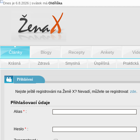
Dnes je 6.8.2026 | svátek má
Oldřiška
Články
Blogy
Recepty
Ankety
Vid
Krásná
Zdravá
Smyslná
Úspěšná
Praktická
Přihlášení
Nejste ještě registrováni na Ženě X? Nevadí, můžete se registrovat
zde
.
Přihlašovací údaje
Alias
*
:
Heslo
*
: