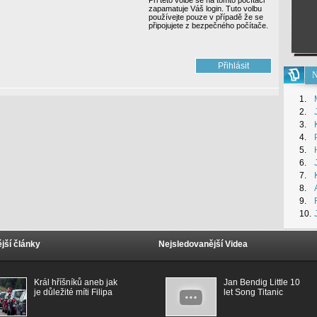
Při této volbě se na tomto počítači
zapamatuje Váš login. Tuto volbu
používejte pouze v případě že se
připojujete z bezpečného počítače.
N
1.
2.
3.
4.
5.
6.
7.
8.
9.
10.
jší články
Nejsledovanější Videa
Král hříšníků aneb jak
Jan Bendig Little 10
je důležité míti Filipa
let Song Titanic