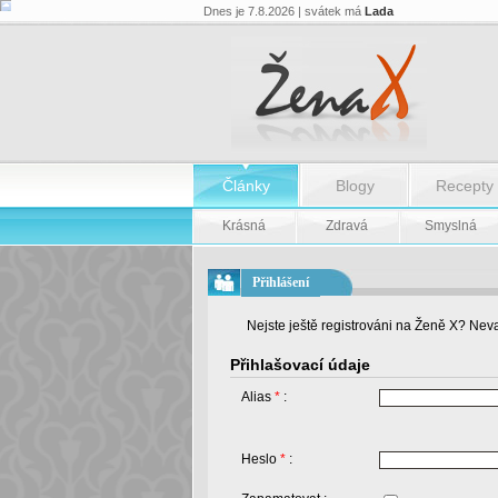
Dnes je 7.8.2026 | svátek má
Lada
Články
Blogy
Recepty
Krásná
Zdravá
Smyslná
Přihlášení
Nejste ještě registrováni na Ženě X? Neva
Přihlašovací údaje
Alias
*
:
Heslo
*
: