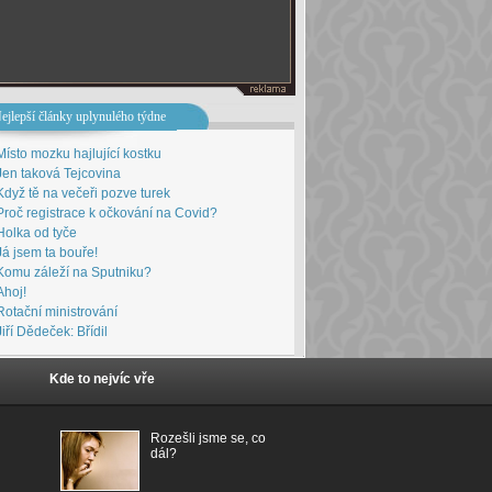
ejlepší články uplynulého týdne
Místo mozku hajlující kostku
Jen taková Tejcovina
Když tě na večeři pozve turek
Proč registrace k očkování na Covid?
Holka od tyče
Já jsem ta bouře!
Komu záleží na Sputniku?
Ahoj!
Rotační ministrování
Jiří Dědeček: Břídil
Kde to nejvíc vře
Rozešli jsme se, co
dál?