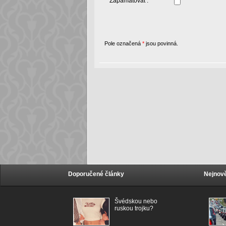
Zapamatovat :
Pole označená
*
jsou povinná.
Doporučené články
Nejnově
Švédskou nebo
ruskou trojku?