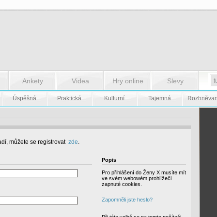
Ankety
Videa
Hry online
Slevy
Úspěšná
Praktická
Kulturní
Tajemná
Rozhněva
dí, můžete se registrovat
zde
.
Popis
Pro přihlášení do Ženy X musíte mít
ve svém webowém prohlížeči
zapnuté cookies.
Zapomněli jste heslo?