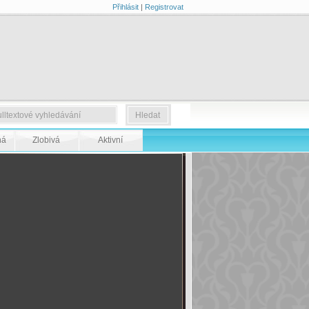
Přihlásit
|
Registrovat
ná
Zlobivá
Aktivní