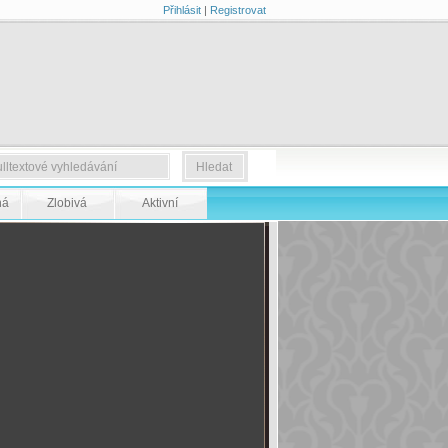
Přihlásit
|
Registrovat
ná
Zlobivá
Aktivní