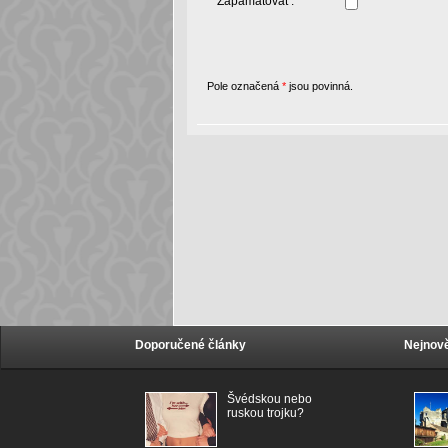
Zapamatovat :
Pole označená
*
jsou povinná.
Doporučené články
Nejnově
Švédskou nebo
ruskou trojku?