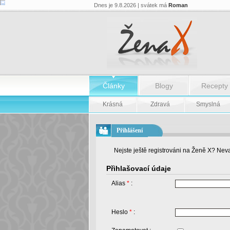
Dnes je 9.8.2026 | svátek má
Roman
Články
Blogy
Recepty
Krásná
Zdravá
Smyslná
Přihlášení
Nejste ještě registrováni na Ženě X? Neva
Přihlašovací údaje
Alias
*
:
Heslo
*
: