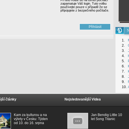
Při této volbě se na tomto počítači
zapamatuje Váš login. Tuto volbu
používejte pouze v případě že se
připojujete z bezpečného počítače.
N
1.
2.
3.
4.
5.
6.
7.
8.
9.
10.
jší články
Nejsledovanější Videa
Kam za kulturou a na
Jan Bendig Little 10
výlety v Česku: Týden
let Song Titanic
od 10. do 16. srpna