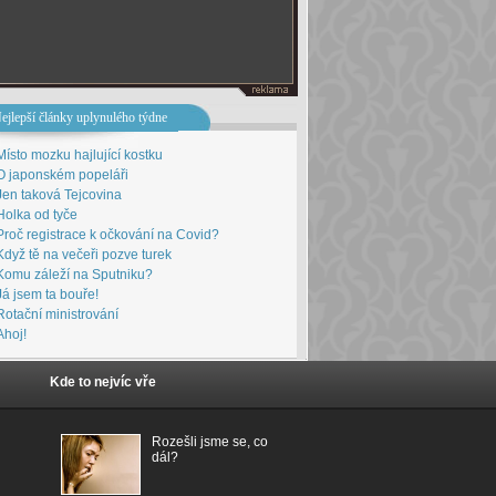
ejlepší články uplynulého týdne
Místo mozku hajlující kostku
O japonském popeláři
Jen taková Tejcovina
Holka od tyče
Proč registrace k očkování na Covid?
Když tě na večeři pozve turek
Komu záleží na Sputniku?
Já jsem ta bouře!
Rotační ministrování
Ahoj!
Kde to nejvíc vře
Rozešli jsme se, co
dál?