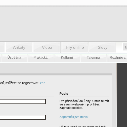
Ankety
Videa
Hry online
Slevy
Úspěšná
Praktická
Kulturní
Tajemná
Rozhněva
dí, můžete se registrovat
zde
.
Popis
Pro přihlášení do Ženy X musíte mít
ve svém webowém prohlížeči
zapnuté cookies.
Zapomněli jste heslo?