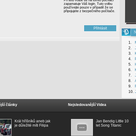
Při této volbě se na tomto počítači
zapamatuje Váš login. Tuto volbu
používejte pouze v případě že se
připojujete z bezpečného počítače.
N
1.
2.
3.
4.
5.
6.
7.
8.
9.
10.
jší články
Nejsledovanější Videa
Král hříšníků aneb jak
Jan Bendig Little 10
je důležité míti Filipa
let Song Titanic