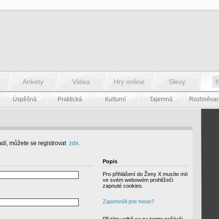
Ankety
Videa
Hry online
Slevy
Úspěšná
Praktická
Kulturní
Tajemná
Rozhněva
dí, můžete se registrovat
zde
.
Popis
Pro přihlášení do Ženy X musíte mít
ve svém webowém prohlížeči
zapnuté cookies.
Zapomněli jste heslo?