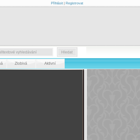
Přihlásit
|
Registrovat
ná
Zlobivá
Aktivní