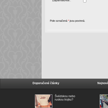
Zapamatovat :
Pole označená
*
jsou povinná.
Doporučené články
Nejnově
Švédskou nebo
ruskou trojku?