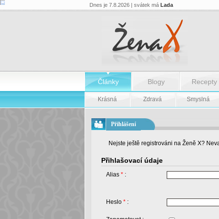
Dnes je 7.8.2026 | svátek má
Lada
Články
Blogy
Recepty
Krásná
Zdravá
Smyslná
Přihlášení
Nejste ještě registrováni na Ženě X? Neva
Přihlašovací údaje
Alias
*
:
Heslo
*
: