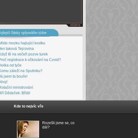
ejlepší články uplynulého týdne
Místo mozku hajlující kostku
Jen taková Tejcovina
Když tě na večeři pozve turek
Proč registrace k očkování na Covid?
Holka od tyče
Komu záleží na Sputniku?
Já jsem ta bouře!
Ahoj!
Rotační ministrování
Jiří Dědeček: Břídil
Kde to nejvíc vře
Rozešli jsme se, co
dál?