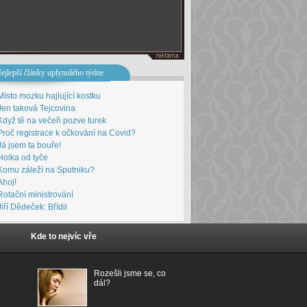
ejlepší články uplynulého týdne
Místo mozku hajlující kostku
Jen taková Tejcovina
Když tě na večeři pozve turek
Proč registrace k očkování na Covid?
Já jsem ta bouře!
Holka od tyče
Komu záleží na Sputniku?
Ahoj!
Rotační ministrování
Jiří Dědeček: Břídil
Kde to nejvíc vře
Rozešli jsme se, co
dál?