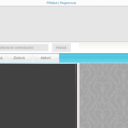
Přihlásit
|
Registrovat
ná
Zlobivá
Aktivní