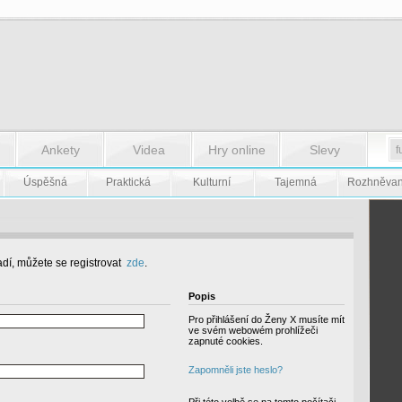
Ankety
Videa
Hry online
Slevy
Úspěšná
Praktická
Kulturní
Tajemná
Rozhněva
dí, můžete se registrovat
zde
.
Popis
Pro přihlášení do Ženy X musíte mít
ve svém webowém prohlížeči
zapnuté cookies.
Zapomněli jste heslo?