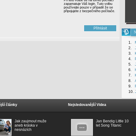
Při této volbě se na tomto počítači
zapamatuje Váš login. Tuto volbu
používejte pouze v případě že se
připojujete z bezpečného počítače.
N
1.
2.
3.
4.
5.
6.
7.
8.
9.
10.
jší články
Nejsledovanější Videa
Jak zaujmout muže
Jan Bendig Little 10
aneb kráska v
let Song Titanic
nesnázích