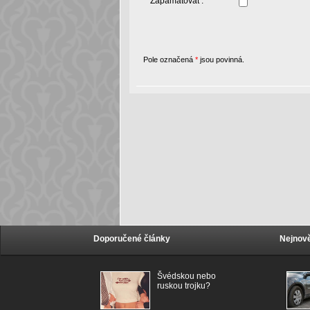
Zapamatovat :
Pole označená
*
jsou povinná.
Doporučené články
Nejnově
Švédskou nebo
ruskou trojku?