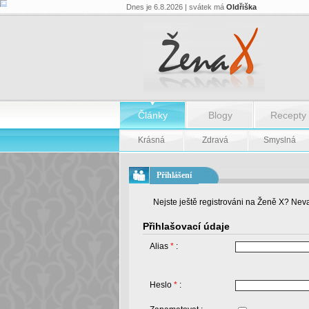
Dnes je 6.8.2026 | svátek má
Oldřiška
Články
Blogy
Recepty
Krásná
Zdravá
Smyslná
Přihlášení
Nejste ještě registrováni na Ženě X? Neva
Přihlašovací údaje
Alias
*
:
Heslo
*
: