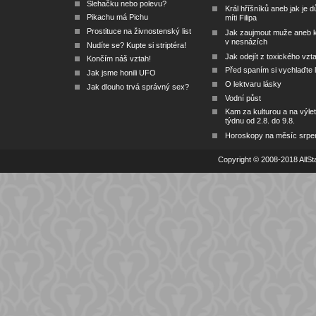
Šlehačku nebo polevu?
Král hříšníků aneb jak je dů
Pikachu má Pichu
míti Filipa
Prostituce na živnostenský list
Jak zaujmout muže aneb 
v nesnázích
Nudíte se? Kupte si striptéra!
Jak odejít z toxického vzt
Končím náš vztah!
Před spaním si vychlaďte l
Jak jsme honili UFO
O lektvaru lásky
Jak dlouho trvá správný sex?
Vodní půst
Kam za kulturou a na výlet
týdnu od 2.8. do 9.8.
Horoskopy na měsíc srpe
Copyright © 2008-2018 AllSta