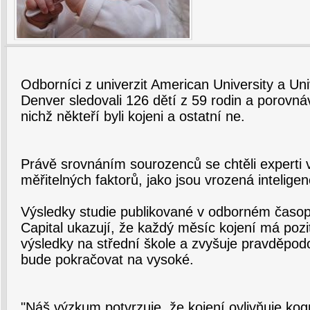
Odborníci z univerzit American University a Uni
Denver sledovali 126 dětí z 59 rodin a porovná
nichž někteří byli kojeni a ostatní ne.
Právě srovnáním sourozenců se chtěli experti v
měřitelných faktorů, jako jsou vrozená inteligenc
Výsledky studie publikované v odborném časo
Capital ukazují, že každý měsíc kojení má poziti
výsledky na střední škole a zvyšuje pravděpod
bude pokračovat na vysoké.
"Náš výzkum potvrzuje, že kojení ovlivňuje kogn