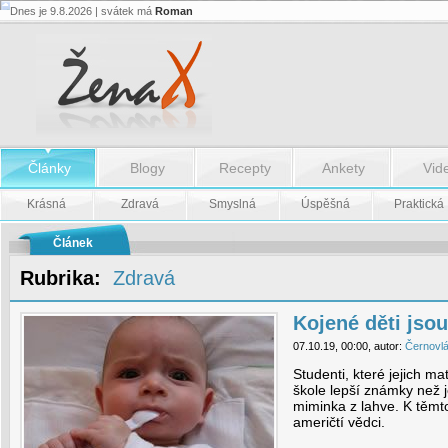
Dnes je 9.8.2026 | svátek má
Roman
Kojené
děti
jsou
lepší
studenti
-
Kojené
děti
jsou
lepší
Články
Blogy
Recepty
Ankety
Vid
studenti
Krásná
Zdravá
Smyslná
Úspěšná
Praktická
Článek
Rubrika:
Zdravá
Kojené děti jsou
07.10.19, 00:00, autor:
Černovl
Studenti, které jejich mat
škole lepší známky než j
miminka z lahve. K těmto
američtí vědci.