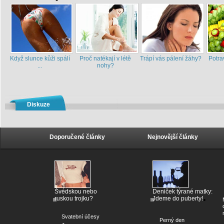
Když slunce kůži spálí
Proč natékají v létě
Trápí vás pálení žáhy?
Potra
...
nohy?
Diskuze
Doporučené články
Nejnovější články
Švédskou nebo
Deniček týrané matky:
ruskou trojku?
Jdeme do puberty!
Svatební účesy
Perný den