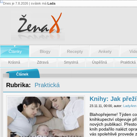
Dnes je 7.8.2026 | svátek má
Lada
Knihy:
Jak
přežít
mateřskou
-
Knihy:
Jak
přežít
mateřskou
Články
Blogy
Recepty
Ankety
Vid
Krásná
Zdravá
Smyslná
Úspěšná
Praktická
Článek
Rubrika:
Praktická
Knihy: Jak přež
23.11.11, 00:00, autor:
LadyAnn
Blahopřejeme! Týden co 
knihkupectví objevuje p
nových publikací. Přest
knih podařilo nalézt opr
vás spolehlivě provede 