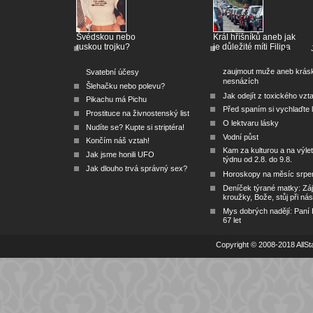
Švédskou nebo
Král hříšníků aneb jak
ruskou trojku?
je důležité míti Filipa
zaujmout muže aneb krás
Svatební účesy
nesnázích
Šlehačku nebo polevu?
Jak odejít z toxického vzt
Pikachu má Pichu
Před spaním si vychlaďte l
Prostituce na živnostenský list
O lektvaru lásky
Nudíte se? Kupte si striptéra!
Vodní půst
Končím náš vztah!
Kam za kulturou a na výlet
Jak jsme honili UFO
týdnu od 2.8. do 9.8.
Jak dlouho trvá správný sex?
Horoskopy na měsíc srpe
Deníček týrané matky: Zá
kroužky, Bože, stůj při nás
Mys dobrých nadějí: Paní
67 let
Copyright © 2008-2018 AllSta