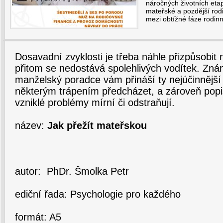
náročných životních et
mateřské a pozdější rodi
mezi obtížné fáze rodinn
Dosavadní zvyklosti je třeba náhle přizpůsobit n
přitom se nedostává spolehlivých vodítek. Zn
manželský poradce vám přináší ty nejúčinnější 
některým trápením předcházet, a zároveň popis
vzniklé problémy mírní či odstraňují.
název:
Jak přežít mateřskou
autor: PhDr. Šmolka Petr
ediční řada: Psychologie pro každého
formát: A5