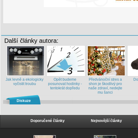
Další články autora:
Jak levně a ekologicky
Opět budeme
Předvánoční stres a
Do
vyčistit troubu
posunovat hodinky -
shon je škodlivý pro
tentokrát dopředu
naše zdraví, nedejte
mu šanci
Diskuze
Doporučené články
Nejnovější články