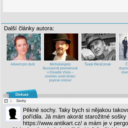
Další články autora:
Advent pro duši
Michelangelo
Švejk třikrát jinak
Č
Buonarroti premiérově
dopro
v Divadle Viola –
man
novinku uvidí diváci
poprvé online!
Diskuze
Sochy
1.
Pěkné sochy. Taky bych si nějakou takov
pořídila. Já mám akorát starožitné sošky
https://www.antikart.cz/ a mám je v pergo