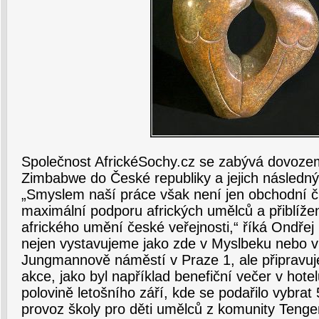
Společnost AfrickéSochy.cz se zabývá dovoz
Zimbabwe do České republiky a jejich následn
„Smyslem naší práce však není jen obchodní č
maximální podporu afrických umělců a přiblíže
afrického umění české veřejnosti,“ říká Ondře
nejen vystavujeme jako zde v Myslbeku nebo v 
Jungmannově náměstí v Praze 1, ale připravujem
akce, jako byl například benefiční večer v hote
polovině letošního září, kde se podařilo vybrat 
provoz školy pro děti umělců z komunity Teng