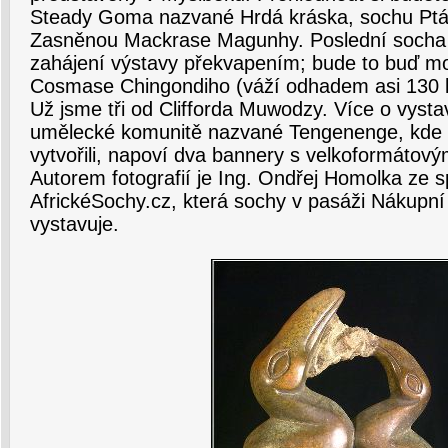
Steady Goma nazvané Hrdá kráska, sochu Ptá
Zasněnou Mackrase Magunhy. Poslední socha 
zahájení výstavy překvapením; bude to buď moh
Cosmase Chingondiho (váží odhadem asi 130 
Už jsme tři od Clifforda Muwodzy. Více o vyst
umělecké komunitě nazvané Tengenenge, kde ži
vytvořili, napoví dva bannery s velkoformátovým
Autorem fotografií je Ing. Ondřej Homolka ze s
AfrickéSochy.cz, která sochy v pasáži Nákupní
vystavuje.