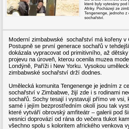
které byly vytesány pod
Afriky. Pocházejí ze zi
Tengenenge, jednoho z 
sochařství.
Moderní zimbabwské sochařství má kořeny v 60.
Postupně se první generace sochařů v tehdejší
dokázala vypracovat od primitivního, až dětsk
projevu na úroveň, kterou ocenila muzea mod
Londýně, Paříži i New Yorku. Vysokou uměleck
zimbabwské sochařství drží dodnes.
Umělecká komunita Tengenenge je jedním z c
sochařství v Zimbabwe, žijí zde i s rodinami n
sochařů. Sochy tesají i vystavují přímo ve vsi, k
samé i jejím bezprostředním okolí jsou tak vyst
které vytváří obrovský amfiteátr – galerii pod 
vesnici doprovází od rána do večera tlukot ka
všechno spolu s koloritem afrického venkova v