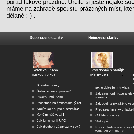
pořád takové prázdné. Určitě si ještě nějaké s
máme na zahradě spoustu prázdných míst, které
dělané :-) .
Doporučené články
Nejnovější články
Švédskou nebo
Mys dobrých nadějí:
ruskou trojku?
Perný den
Svatební účesy
jak je důležité míti Filipa
Šlehačku nebo polevu?
Jak zaujmout muže aneb 
Pikachu má Pichu
v nesnázích
Prostituce na živnostenský list
Jak odejít z toxického vzt
Nudíte se? Kupte si striptéra!
Před spaním si vychlaďte l
Končím náš vztah!
O lektvaru lásky
Jak jsme honili UFO
Vodní půst
Jak dlouho trvá správný sex?
Kam za kulturou a na výlet
týdnu od 2.8. do 9.8.