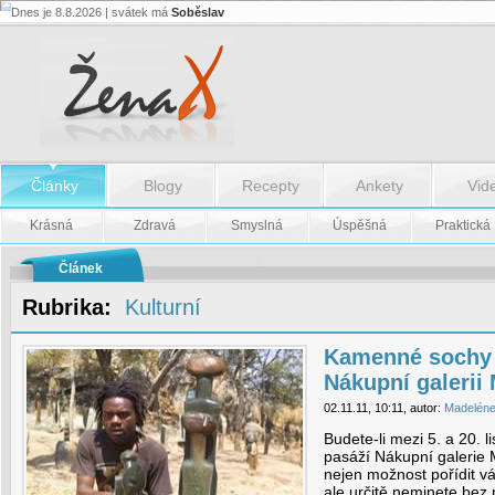
Dnes je 8.8.2026 | svátek má
Soběslav
Kamenné
sochy
ze
Zimbabwe
v
Nákupní
galerii
Myslbek
-
Články
Blogy
Recepty
Ankety
Vid
Kamenné
sochy
ze
Krásná
Zdravá
Smyslná
Úspěšná
Praktická
Zimbabwe
v
Nákupní
Článek
galerii
Myslbek
Rubrika:
Kulturní
Kamenné sochy
Nákupní galerii
02.11.11, 10:11, autor:
Madelén
Budete-li mezi 5. a 20.
pasáží Nákupní galerie
nejen možnost pořídit vá
ale určitě neminete bez