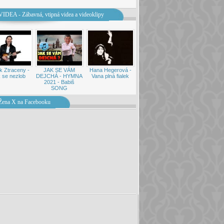
VIDEA - Zábavná, vtipná videa a videoklipy
k Ztraceny -
JAK SE VÁM
Hana Hegerová -
 se nezlob
DEJCHÁ - HYMNA
Vana plná fialek
2021 - Babiš
SONG
Žena X na Facebooku