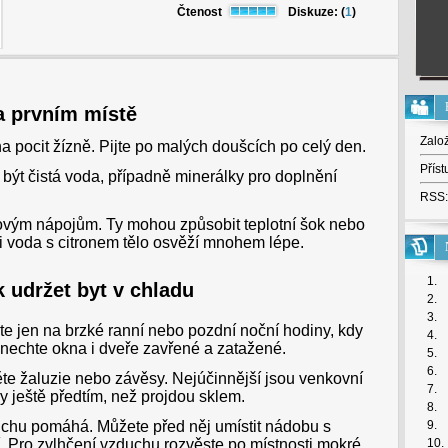
Čtenost
Diskuze: (
1
)
a prvním místě
Zalo
 pocit žízně. Pijte po malých doušcích po celý den.
Příst
ýt čistá voda, případně minerálky pro doplnění
RSS:
vým nápojům. Ty mohou způsobit teplotní šok nebo
či voda s citronem tělo osvěží mnohem lépe.
1.
 udržet byt v chladu
2.
3.
e jen na brzké ranní nebo pozdní noční hodiny, kdy
4.
nechte okna i dveře zavřené a zatažené.
5.
6.
e žaluzie nebo závěsy. Nejúčinnější jsou venkovní
7.
ky ještě předtím, než projdou sklem.
8.
chu pomáhá. Můžete před něj umístit nádobu s
9.
. Pro zvlhčení vzduchu rozvěste po místnosti mokré
10.