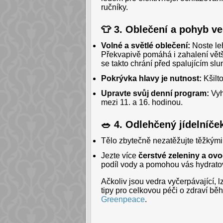
ručníky.
👕 3. Oblečení a pohyb v
Volné a světlé oblečení:
Noste leh
Překvapivě pomáhá i zahalení větší
se takto chrání před spalujícím sl
Pokrývka hlavy je nutnost:
Kšilt
Upravte svůj denní program:
Vyh
mezi 11. a 16. hodinou.
🥗 4. Odlehčený jídelníče
Tělo zbytečně nezatěžujte těžkými 
Jezte více
čerstvé zeleniny a ov
podíl vody a pomohou vás hydrato
Ačkoliv jsou vedra vyčerpávající, 
tipy pro celkovou péči o zdraví b
Greenpeace
.