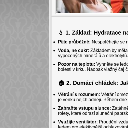
💧 1. Základ: Hydratace n
Pijte průběžně:
Nespoléhejte se na
Voda, ne cukr:
Základem by měla b
vypocených minerálů a elektrolytů.
Pozor na teplotu:
Vyhněte se ledo
bolesti v krku. Naopak vlažný čaj 
🏠 2. Domácí chládek: Jak
Větrání s rozumem:
Větrání omezt
je venku nejchladněji. Během dne 
Zabraňte vstupu slunce:
Zatáhnět
rolety, které odrazí sluneční paprs
Využijte ventilátor:
Proudění vzdu
ledem pro efektivnější ochlazování