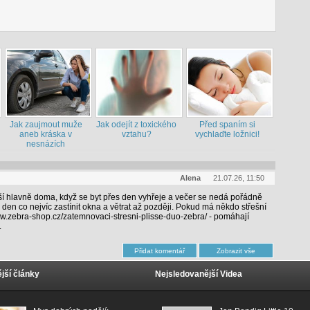
Jak zaujmout muže
Jak odejít z toxického
Před spaním si
aneb kráska v
vztahu?
vychlaďte ložnici!
nesnázích
Alena
21.07.26, 11:50
ší hlavně doma, když se byt přes den vyhřeje a večer se nedá pořádně
n co nejvíc zastínit okna a větrat až později. Pokud má někdo střešní
ww.zebra-shop.cz/zatemnovaci-stresni-plisse-duo-zebra/ - pomáhají
.
jší články
Nejsledovanější Videa