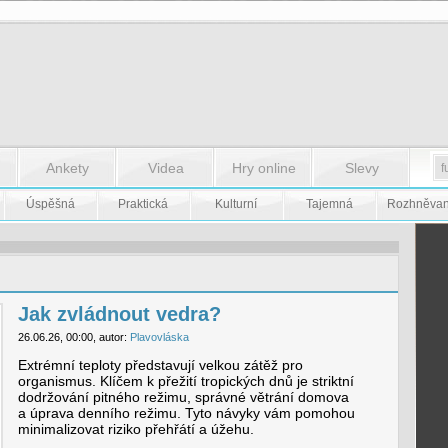
Ankety
Videa
Hry online
Slevy
Úspěšná
Praktická
Kulturní
Tajemná
Rozhněva
Jak zvládnout vedra?
26.06.26, 00:00, autor:
Plavovláska
Extrémní teploty představují velkou zátěž pro
organismus. Klíčem k přežití tropických dnů je striktní
dodržování pitného režimu, správné větrání domova
a úprava denního režimu. Tyto návyky vám pomohou
minimalizovat riziko přehřátí a úžehu.