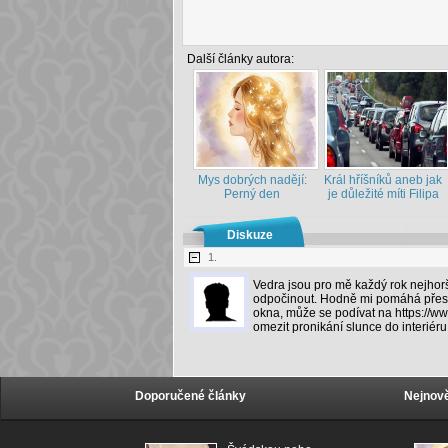
Další články autora:
Mys dobrých nadějí:
Král hříšníků aneb jak
Perný den
je důležité míti Filipa
Diskuze
1.
Vedra jsou pro mě každý rok nejhor
odpočinout. Hodně mi pomáhá přes de
okna, může se podívat na https://w
omezit pronikání slunce do interiéru
Doporučené články
Nejnově