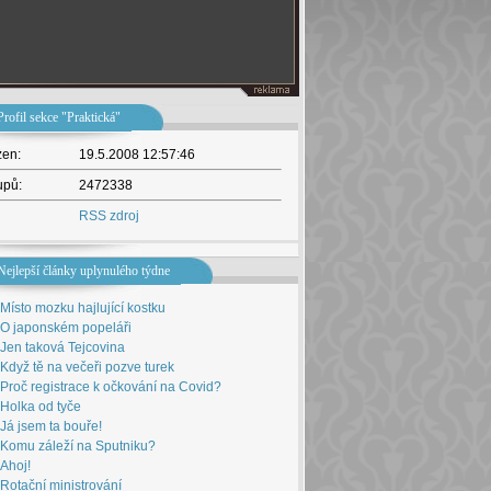
Profil sekce "Praktická"
žen:
19.5.2008 12:57:46
upů:
2472338
RSS zdroj
Nejlepší články uplynulého týdne
Místo mozku hajlující kostku
O japonském popeláři
Jen taková Tejcovina
Když tě na večeři pozve turek
Proč registrace k očkování na Covid?
Holka od tyče
Já jsem ta bouře!
Komu záleží na Sputniku?
Ahoj!
Rotační ministrování