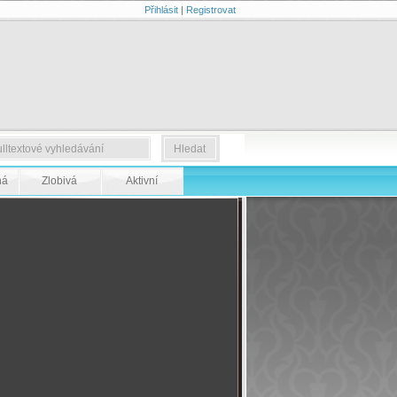
Přihlásit
|
Registrovat
ná
Zlobivá
Aktivní