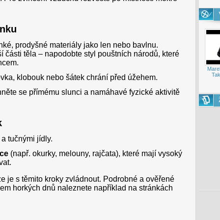
enku
ké, prodyšné materiály jako len nebo bavlnu.
 části těla – napodobte styl pouštních národů, které
uncem.
Mare
Tak
ovka, klobouk nebo šátek chrání před úžehem.
něte se přímému slunci a namáhavé fyzické aktivitě
k
a tučnými jídly.
oce
(např. okurky, melouny, rajčata), které mají vysoký
vat.
lze je s těmito kroky zvládnout. Podrobné a ověřené
ěhem horkých dnů naleznete například na stránkách