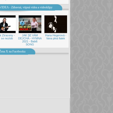
VIDEA - Zábavná, vtipná videa a videoklipy
k Ztraceny -
JAK SE VÁM
Hana Hegerová -
 se nezlob
DEJCHÁ - HYMNA
Vana plná fialek
2021 - Babiš
SONG
Žena X na Facebooku