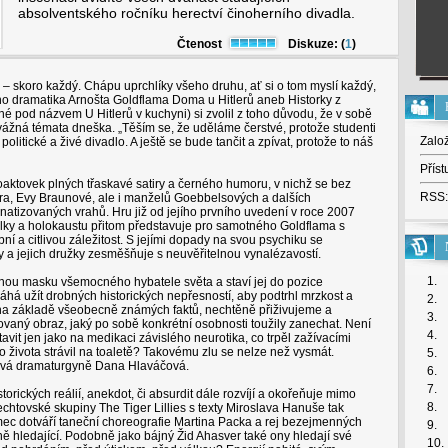
absolventského ročníku herectví činoherního divadla.
Čtenost
Diskuze: (
1
)
 skoro každý. Chápu uprchlíky všeho druhu, ať si o tom myslí každý,
ho dramatika Arnošta Goldflama Doma u Hitlerů aneb Historky z
é pod názvem U Hitlerů v kuchyni) si zvolil z toho důvodu, že v sobě
vážná témata dneška. „Těším se, že uděláme čerstvé, protože studenti
Zalo
politické a živé divadlo. A ještě se bude tančit a zpívat, protože to náš
Příst
oaktovek plných třaskavé satiry a černého humoru, v nichž se bez
RSS:
tlera, Evy Braunové, ale i manželů Goebbelsových a dalších
natizovaných vrahů. Hru již od jejího prvního uvedení v roce 2007
lky a holokaustu přitom představuje pro samotného Goldflama s
 a citlivou záležitost. S jejími dopady na svou psychiku se
 a jejich družky zesměšňuje s neuvěřitelnou vynalézavostí.
1.
nou masku všemocného hybatele světa a staví jej do pozice
áhá užít drobných historických nepřesností, aby podtrhl mrzkost a
2.
ě na základě všeobecně známých faktů, nechtěně přiživujeme a
3.
vaný obraz, jaký po sobě konkrétní osobnosti toužily zanechat. Není
4.
vit jen jako na medikaci závislého neurotika, co trpěl zažívacími
 života strávil na toaletě? Takovému zlu se nelze než vysmát.
5.
dává dramaturgyně Dana Hlaváčová.
6.
7.
rických reálií, anekdot, či absurdit dále rozvíjí a okořeňuje mimo
8.
echtovské skupiny The Tiger Lillies s texty Miroslava Hanuše tak
ámec dotváří taneční choreografie Martina Packa a rej bezejmenných
9.
ě hledající. Podobně jako bájný Žid Ahasver také ony hledají své
10.