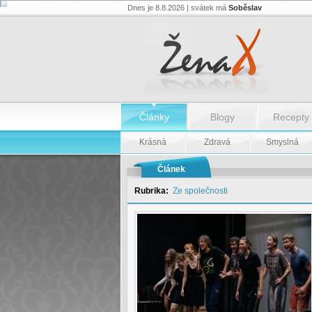
Dnes je 8.8.2026 | svátek má
Soběslav
Jak
to
vypadá
U
Hitlerů
v
kuchyni
-
Jak
Články
Blogy
Recepty
to
vypadá
U
Krásná
Zdravá
Smyslná
Hitlerů
v
kuchyni
Článek
Rubrika:
Ze společnosti