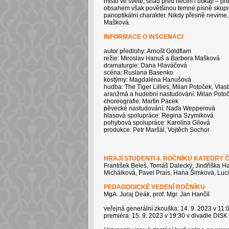
místo ve světě, snad před něčím i utíkají – p
obsahem však povětšinou temné písně skupin
panoptikální charakter. Nikdy přesně nevíme,
Mašková.
INFORMACE O INSCENACI
autor předlohy: Arnošt Goldflam
režie: Miroslav Hanuš a Barbora Mašková
dramaturgie: Dana Hlaváčová
scéna: Ruslana Basenko
kostýmy: Magdaléna Hanušová
hudba: The Tiger Lillies, Milan Potoček, Vlast
aranžmá a hudební nastudování: Milan Potoč
choreografie: Martin Pacek
pěvecké nastudování: Naďa Wepperová
hlasová spolupráce: Regina Szymiková
pohybová spolupráce: Karolína Gilová
produkce: Petr Maršál, Vojtěch Sochor
HRAJÍ STUDENTI 4. ROČNÍKU KATEDRY 
František Beleš, Tomáš Dalecký, Jindřiška Ha
Michálková, Pavel Prais, Hana Šimková, Luci
PEDAGOGICKÉ VEDENÍ ROČNÍKU
MgA. Juraj Deák, prof. Mgr. Jan Hančil
veřejná generální zkouška: 14. 9. 2023 v 11:
premiéra: 15. 9. 2023 v 19:30 v divadle DISK nej