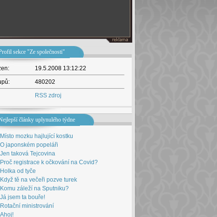
Profil sekce "Ze společnosti"
žen:
19.5.2008 13:12:22
upů:
480202
RSS zdroj
Nejlepší články uplynulého týdne
Místo mozku hajlující kostku
O japonském popeláři
Jen taková Tejcovina
Proč registrace k očkování na Covid?
Holka od tyče
Když tě na večeři pozve turek
Komu záleží na Sputniku?
Já jsem ta bouře!
Rotační ministrování
Ahoj!