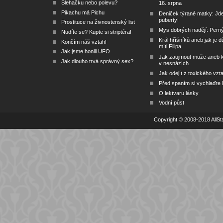
Šlehačku nebo polevu?
16. srpna
Pikachu má Pichu
Deniček týrané matky: Jd
puberty!
Prostituce na živnostenský list
Mys dobrých nadějí: Pern
Nudíte se? Kupte si striptéra!
Král hříšníků aneb jak je dů
Končím náš vztah!
míti Filipa
Jak jsme honili UFO
Jak zaujmout muže aneb 
Jak dlouho trvá správný sex?
v nesnázích
Jak odejít z toxického vzt
Před spaním si vychlaďte l
O lektvaru lásky
Vodní půst
Copyright © 2008-2018 AllSta