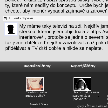
ty, které nám seděly do konceptu. Určitě bych j
chcete, aby interiér vypadal zajímavě a zároveň
Zeď v obýváku
3.
My máme taky televizi na zdi. Nejdřív jsme
stěrkou, kterou jsem objednala z https:/
interierove/ , protože se jedná o severní 
tak jsme chtěli zeď nejdřív zaizolovat a až pak d
přidělávat a TV drží dobře a nikde se neplete.
Doporučené články
Nejnovější články
Švédskou nebo
Jak poznat, že nám
ruskou trojku?
partner lže a
podvádí?
Svatební účesy
výlety v Česku: Týden od 