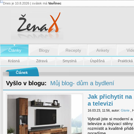
Dnes je 10.8.2026 | svátek má
Vavřinec
Jak
přichytit
na
zeď
obývací
stěnu
a
televizi
-
Články
Blogy
Recepty
Ankety
Vid
Jak
přichytit
na
Krásná
Zdravá
Smyslná
Úspěšná
Praktická
zeď
obývací
stěnu
Článek
a
televizi
Vyšlo v blogu:
Můj blog- dům a bydlení
Jak přichytit na
a televizi
16.03.23, 11:56, autor:
Glorie
, 
Vybrali jste si moderní 
televize a obývací stěny 
rozmístit a kvalitně při
poradíme.