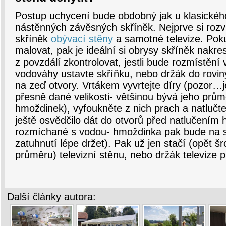
Postup uchycení bude obdobný jak u klasického
nástěnných závěsných skříněk. Nejprve si rozv
skříněk
obývací stěny
a samotné televize. Pok
malovat, pak je ideální si obrysy skříněk nakres
z povzdálí zkontrolovat, jestli bude rozmístěn
vodováhy ustavte skříňku, nebo držák do rovin
na zeď otvory. Vrtákem vyvrtejte díry (pozor…j
přesně dané velikosti- většinou bývá jeho prů
hmoždinek), vyfoukněte z nich prach a natluč
ještě osvědčilo dát do otvorů před natlučením
rozmíchané s vodou- hmoždinka pak bude na 
zatuhnutí lépe držet). Pak už jen stačí (opět 
průměru) televizní stěnu, nebo držák televize p
Další články autora: