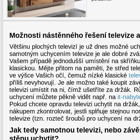
Možnosti nástěnného řešení televize a
Většinu plochých televizí je už dnes možné uch
samotným uchycením televize je ale dobré zváži
Vašem případě jednodušší umístění na skříňk
klasickou. Mějte přitom na paměti, že střed tel
ve výšce Vašich očí, čemuž nízké klasické
tele
příliš nevyhovují. Je ale možno také koupit záv
televizi umístit na ni, čímž ušetříte za držák.
uchycení můžete pěkně vidět např. na
it-nabyt
Pokud chcete opravdu televizi uchytit na držák,
nákupem zkontrolovat, jestli splňuje stejnou 
televize (tzn. rozteč šroubů pro uchycení na dr
Jak tedy samotnou televizi, nebo záv
stěnu uchytit?