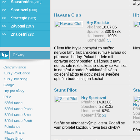
>>
Soustředění
(240)
abys
>>
Sportovní
(600)
Havana Club
Hit
>>
Strategie
(983)
Hry Erotické
>>
Závodní
(197)
Přidáno:
16.07.06
Spuštěno:
330 973x
>>
Znalostní
(25)
Hodnocení:
100%
Komentářů:
53
Cílem této hry je pochytat co možno
Nesn
nejvíce lahví kubánského rumu Havana do
Odkazy
přepravní bedny. Pokud budete mít
opravdu dobrý postřeh a žádnou z lahví
nenecháte rozbít, krásné slečny se Vám za
Centrum tance
to odmění v podobě odkladání svého
Kurzy PoleDance
oblečení až do té doby, než je svlečete
úplně a budete se jen kochat.
Kurzy Twerking
Google
Stunt Pilot
Sta
Hry pro dívky
IPTV
Hry Sportovní
Přidáno:
14.03.08
Břišní tance
Hry
Spuštěno:
22 813x
Břišní tance Praha
Při
Hodnocení:
62%
Spu
Břišní tance Brno
Komentářů:
53
Hod
Břišní tance Plzeň
Kom
Staňte se akrobatickým pilotem. Podaří se
Poledance
vám proletět každou úrovní bez chyby?
Pře
Pilates Praha
Pilates Brno