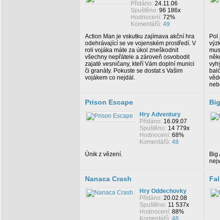
Přidáno:
24.11.06
Spuštěno:
96 186x
Hodnocení:
72%
Komentářů:
49
Action Man je vskutku zajímava akční hra
Pol 
odehrávající se ve vojenském prostředí. V
výz
roli vojáka máte za úkol zneškodnit
musí
všechny nepřátele a zároveň osvobodit
něko
zajaté vesničany, kteří Vám doplní munici
vyhý
či granáty. Pokuste se dostat s Vašim
baló
vojákem co nejdál.
vědc
neb
Prison Escape
Big
Hry Adventury
Přidáno:
16.09.07
Spuštěno:
14 779x
Hodnocení:
68%
Komentářů:
48
Únik z vězení.
Big 
nej
Nanaca Crash
Fa
Hry Oddechovky
Přidáno:
20.02.08
Spuštěno:
11 537x
Hodnocení:
88%
Komentářů:
48