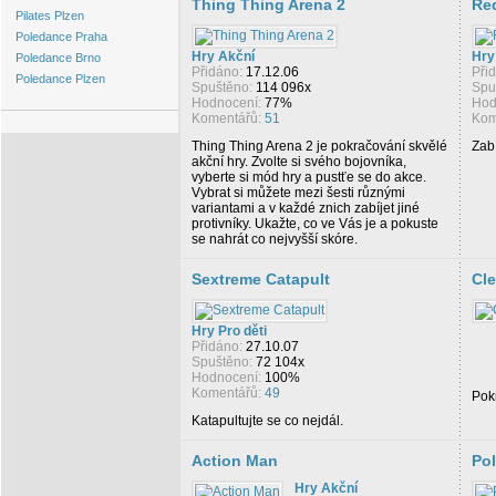
Thing Thing Arena 2
Re
Pilates Plzen
Poledance Praha
Hry Akční
Hry
Poledance Brno
Přidáno:
17.12.06
Při
Poledance Plzen
Spuštěno:
114 096x
Spu
Hodnocení:
77%
Hod
Komentářů:
51
Kom
Thing Thing Arena 2 je pokračování skvělé
Zabí
akční hry. Zvolte si svého bojovníka,
vyberte si mód hry a pustťe se do akce.
Vybrat si můžete mezi šesti různými
variantami a v každé znich zabíjet jiné
protivníky. Ukažte, co ve Vás je a pokuste
se nahrát co nejvyšší skóre.
Sextreme Catapult
Cle
Hry Pro děti
Přidáno:
27.10.07
Spuštěno:
72 104x
Hodnocení:
100%
Komentářů:
49
Pok
Katapultujte se co nejdál.
Action Man
Pol
Hry Akční