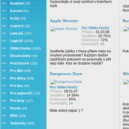
Vyzkoušejte si svoji rychlost s kolečkem
>>
Hudební
(33)
myši.
Vžd
Nyní
>>
Karetní
(61)
>>
Kvízy
(44)
Apple Shooter
Bu
>>
Legrace
(22)
Hry Oddechovky
Přidáno:
31.03.08
>>
Letecké
(107)
Spuštěno:
20 702x
Hodnocení:
72%
>>
Logické
(1678)
Komentářů:
55
>>
Oddechovky
(1690)
Sestřelíte jablko z hlavy přítele nebo ho
Poku
omylem probodnete? Každým dalším
>>
Omalovánky
(49)
úspěšným pokusem se posunujte o pět
>>
Postřehové
stop dále. Kdo se dostane nejdál?
(236)
>>
Pro děti
(638)
Dangerous Dave
Wi
>>
Pro dívky
(568)
>>
Pro dva
(56)
Hry Oddechovky
Přidáno:
29.01.07
>>
Pro nejmenší
(133)
Spuštěno:
14 394x
Hodnocení:
65%
>>
Pro ženy
(227)
Komentářů:
54
Krá
>>
Puzzle
úkol
(24)
Máte dobrý odpal :) ?
ní p
>>
RPG
(209)
oble
Zkus
>>
Skákačky
(855)
slo
slo