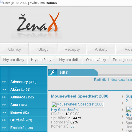
Dnes je 9.8.2026 | svátek má
Roman
Články
Blogy
Recepty
Ankety
Vid
Hry pro dívky
Hry pro ženy
Hry pro děti
Omalovánky
Pro nejmen
ONLINE
HRY
HRY
Řadit dle:
jména
,
data
,
hra
>>
Adventury
(490)
>>
Akční
(1491)
Mousewheel Speedtest 2008
Sup
>>
Animace
(152)
2
>>
Auta
(105)
Hry Soustředění
>>
Bojové
(92)
Přidáno:
18.02.08
Hry
Spuštěno:
21 447x
Při
>>
Brutální
(203)
Hodnocení:
62%
Spu
Komentářů:
58
Hod
>>
Erotické
(238)
Kom