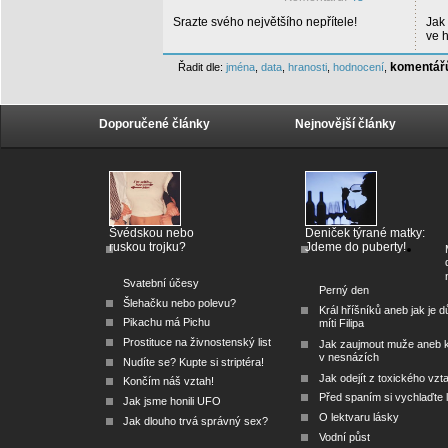
Srazte svého největšího nepřítele!
Jak
ve 
komentář
Řadit dle:
jména
,
data
,
hranosti
,
hodnocení
,
Doporučené články
Nejnovější články
Švédskou nebo
Deniček týrané matky:
ruskou trojku?
Jdeme do puberty!
Svatební účesy
Perný den
Šlehačku nebo polevu?
Král hříšníků aneb jak je dů
Pikachu má Pichu
míti Filipa
Prostituce na živnostenský list
Jak zaujmout muže aneb 
v nesnázích
Nudíte se? Kupte si striptéra!
Jak odejít z toxického vzt
Končím náš vztah!
Před spaním si vychlaďte l
Jak jsme honili UFO
O lektvaru lásky
Jak dlouho trvá správný sex?
Vodní půst