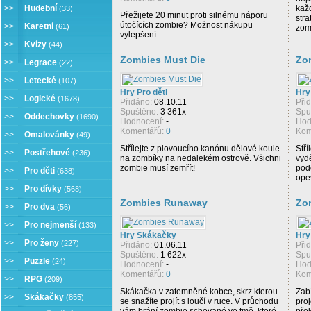
>>
Hudební
kaž
(33)
Přežijete 20 minut proti silnému náporu
str
útočících zombie? Možnost nákupu
>>
Karetní
(61)
zom
vylepšení.
>>
Kvízy
(44)
Zombies Must Die
Zo
>>
Legrace
(22)
>>
Letecké
(107)
Hry Pro děti
Hry
>>
Logické
(1678)
Přidáno:
08.10.11
Při
Spuštěno:
3 361x
Spu
>>
Oddechovky
(1690)
Hodnocení:
-
Hod
Komentářů:
0
Kom
>>
Omalovánky
(49)
Střílejte z plovoucího kanónu dělové koule
Stří
>>
Postřehové
(236)
na zombíky na nedalekém ostrově. Všichni
vydě
zombie musí zemřít!
pod
>>
Pro děti
(638)
ope
>>
Pro dívky
(568)
Zombies Runaway
Zo
>>
Pro dva
(56)
>>
Pro nejmenší
(133)
Hry Skákačky
Hry
>>
Pro ženy
(227)
Přidáno:
01.06.11
Při
Spuštěno:
1 622x
Spu
>>
Puzzle
(24)
Hodnocení:
-
Hod
Komentářů:
0
Kom
>>
RPG
(209)
Skákačka v zatemněné kobce, skrz kterou
Zab
>>
Skákačky
(855)
se snažíte projít s loučí v ruce. V průchodu
proj