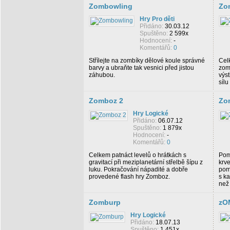
Zombowling
Zo
Hry Pro děti
Přidáno:
30.03.12
Spuštěno:
2 599x
Hodnocení:
-
Komentářů:
0
Střílejte na zombíky dělové koule správné
Celk
barvy a ubraňte tak vesnici před jistou
zomb
záhubou.
výst
sílu
Zomboz 2
Zo
Hry Logické
Přidáno:
06.07.12
Spuštěno:
1 879x
Hodnocení:
-
Komentářů:
0
Celkem patnáct levelů o hrátkách s
Pom
gravitací při meziplanetární střelbě šípu z
krv
luku. Pokračování nápadité a dobře
pomo
provedené flash hry Zomboz.
s k
než
Zomburp
zO
Hry Logické
Přidáno:
18.07.13
Spuštěno:
1 451x