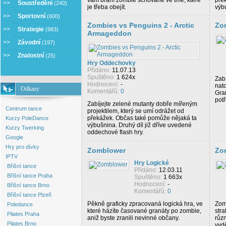
vám brání zombie schované ve tmě, které
pře
>>
Soustředění
(240)
je třeba obejít.
výb
>>
Sportovní
(600)
Zombies vs Penguins 2 - Arctic
Zo
>>
Strategie
(983)
Armageddon
>>
Závodní
(197)
>>
Znalostní
(25)
Hry Oddechovky
Přidáno:
11.07.13
Spuštěno:
1 624x
Zab
Hodnocení:
-
nat
Odkazy
Komentářů:
0
Gra
pot
Zabíjejte zelené mutanty dobře mířeným
Centrum tance
projektilem, který se umí odrážet od
překážek. Občas také pomůže nějaká ta
Kurzy PoleDance
výbušnina. Druhý díl již dříve uvedené
Kurzy Twerking
oddechové flash hry.
Google
Hry pro dívky
Zomblower
Zo
IPTV
Hry Logické
Břišní tance
Přidáno:
12.03.11
Břišní tance Praha
Spuštěno:
1 663x
Hodnocení:
-
Břišní tance Brno
Komentářů:
0
Břišní tance Plzeň
Pěkně graficky zpracovaná logická hra, ve
Zom
Poledance
které házíte časované granáty po zombie,
str
Pilates Praha
aniž byste zranili nevinné občany.
růz
Pilates Brno
vyd