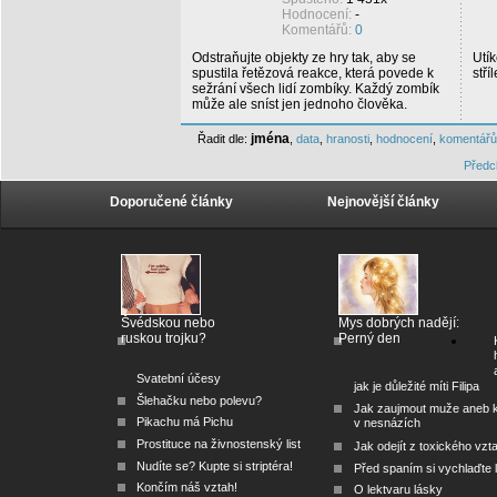
Hodnocení:
-
Komentářů:
0
Odstraňujte objekty ze hry tak, aby se
Utík
spustila řetězová reakce, která povede k
stří
sežrání všech lidí zombíky. Každý zombík
může ale sníst jen jednoho člověka.
jména
Řadit dle:
,
data
,
hranosti
,
hodnocení
,
komentářů
Předc
Doporučené články
Nejnovější články
Švédskou nebo
Mys dobrých nadějí:
ruskou trojku?
Perný den
Svatební účesy
jak je důležité míti Filipa
Šlehačku nebo polevu?
Jak zaujmout muže aneb 
Pikachu má Pichu
v nesnázích
Prostituce na živnostenský list
Jak odejít z toxického vzt
Nudíte se? Kupte si striptéra!
Před spaním si vychlaďte l
Končím náš vztah!
O lektvaru lásky