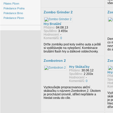
vše
Pilates Plzen
Poledance Praha
Zombo Grinder 2
Zo
Poledance Brno
Poledance Plzen
Hry Brutální
Přidáno:
04.08.13
Spuštěno:
3 455x
Hodnocení:
-
Komentářů:
0
Den 
co 
Drťte zombíky pod koly svého auta a ještě
nevy
si vydělávejte na vylepšení. Kombinace
do 
brutální flash hry a dálkové oddechovky.
Zombotron 2
Zo
Hry Skákačky
Přidáno:
30.06.12
Hry
Spuštěno:
2 203x
Při
Hodnocení:
-
Spu
Komentářů:
0
Hod
Kom
Vyzkoušejte propracovanou akční
skákačku s názvem Zombotron 2. Úkolem
Vyz
je procházet úrovně, střílet nepřátele a
ská
hledat cestu do cíle.
je p
hled
dřív