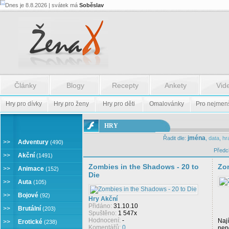
Dnes je 8.8.2026 | svátek má
Soběslav
Články
Blogy
Recepty
Ankety
Vid
Hry pro dívky
Hry pro ženy
Hry pro děti
Omalovánky
Pro nejmen
ONLINE
HRY
HRY
jména
Řadit dle:
,
data
,
hr
>>
Adventury
(490)
Předc
>>
Akční
(1491)
Zombies in the Shadows - 20 to
Zom
>>
Animace
(152)
Die
>>
Auta
(105)
>>
Bojové
(92)
Hry Akční
Přidáno:
31.10.10
>>
Brutální
(203)
Spuštěno:
1 547x
Hodnocení:
-
Naj
>>
Erotické
(238)
Komentářů:
0
nep