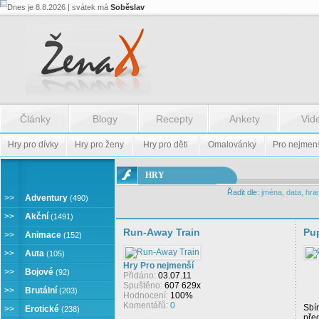
Dnes je 8.8.2026 | svátek má
Soběslav
Články
Blogy
Recepty
Ankety
Vid
Hry pro dívky
Hry pro ženy
Hry pro děti
Omalovánky
Pro nejmen
ONLINE
HRY
HRY
Řadit dle:
jména
,
data
,
hra
>>
Adventury
(490)
>>
Akční
(1491)
Run-Away Train
Pu
>>
Animace
(152)
>>
Auta
(105)
Hry Pro nejmenší
>>
Bojové
(92)
Přidáno:
03.07.11
Spuštěno:
607 629x
>>
Brutální
(203)
Hodnocení:
100%
Komentářů:
0
Sbír
>>
Erotické
(238)
pře