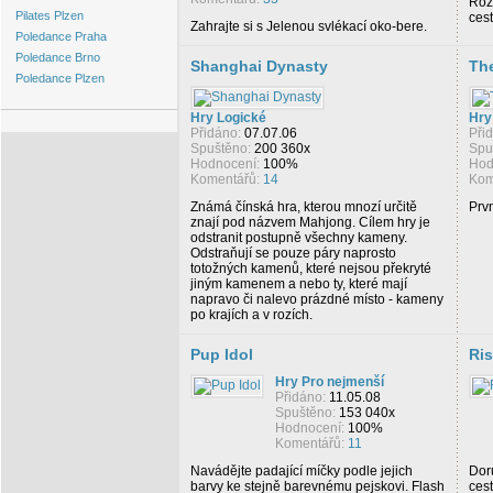
Roz
Pilates Plzen
cest
Zahrajte si s Jelenou svlékací oko-bere.
Poledance Praha
Poledance Brno
Shanghai Dynasty
Th
Poledance Plzen
Hry Logické
Hry
Přidáno:
07.07.06
Při
Spuštěno:
200 360x
Spu
Hodnocení:
100%
Hod
Komentářů:
14
Kom
Známá čínská hra, kterou mnozí určitě
Prv
znají pod názvem Mahjong. Cílem hry je
odstranit postupně všechny kameny.
Odstraňují se pouze páry naprosto
totožných kamenů, které nejsou překryté
jiným kamenem a nebo ty, které mají
napravo či nalevo prázdné místo - kameny
po krajích a v rozích.
Pup Idol
Ri
Hry Pro nejmenší
Přidáno:
11.05.08
Spuštěno:
153 040x
Hodnocení:
100%
Komentářů:
11
Navádějte padající míčky podle jejich
Doru
barvy ke stejně barevnému pejskovi. Flash
cest