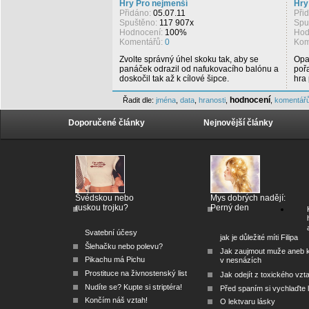
Hry Pro nejmenší
Hry
Přidáno:
05.07.11
Při
Spuštěno:
117 907x
Spu
Hodnocení:
100%
Hod
Komentářů:
0
Kom
Zvolte správný úhel skoku tak, aby se
Opa
panáček odrazil od nafukovacího balónu a
pořa
doskočil tak až k cílové šipce.
hra 
hodnocení
Řadit dle:
jména
,
data
,
hranosti
,
,
komentář
Doporučené články
Nejnovější články
Švédskou nebo
Mys dobrých nadějí:
ruskou trojku?
Perný den
Svatební účesy
jak je důležité míti Filipa
Šlehačku nebo polevu?
Jak zaujmout muže aneb 
Pikachu má Pichu
v nesnázích
Prostituce na živnostenský list
Jak odejít z toxického vzt
Nudíte se? Kupte si striptéra!
Před spaním si vychlaďte l
Končím náš vztah!
O lektvaru lásky