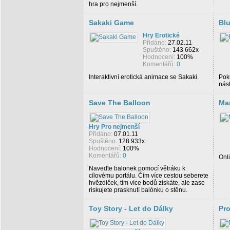
hra pro nejmenší.
Sakaki Game
Blu
Hry Erotické
Přidáno:
27.02.11
Spuštěno:
143 662x
Hodnocení:
100%
Komentářů:
0
Interaktivní erotická animace se Sakaki.
Poku
nás
Save The Balloon
Mar
Hry Pro nejmenší
Přidáno:
07.01.11
Spuštěno:
128 933x
Hodnocení:
100%
Komentářů:
0
Onli
Naveďte balonek pomocí větráku k
cílovému portálu. Čím více cestou seberete
hvězdiček, tím více bodů získáte, ale zase
riskujete prasknutí balónku o stěnu.
Toy Story - Let do Dálky
Pro