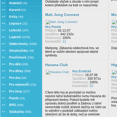
Ovládejte vláček a zkuste s ním projet
>>
Hudební
(33)
kolem překážek na trati co nejrychleji.
>>
Karetní
(61)
Mah Jong Connect
Mo
>>
Kvízy
(44)
>>
Legrace
(22)
Hry Puzzle
Hry
>>
Letecké
(107)
Přidáno:
02.12.07
Při
Spuštěno:
442 232x
Spu
>>
Logické
(1678)
Hodnocení:
100%
Hod
Komentářů:
12
Kom
>>
Oddechovky
(1690)
Mahjong. Zábavná oddechová hra, ve
Doj
>>
Omalovánky
(49)
které je vaším úkolem spojovat stejné
symboly.
>>
Postřehové
(236)
>>
Pro děti
(638)
Havana Club
Hig
>>
Pro dívky
(568)
Hry Erotické
Přidáno:
16.07.06
Hry
>>
Pro dva
(56)
Spuštěno:
330 971x
Při
Hodnocení:
100%
Spu
>>
Pro nejmenší
(133)
Komentářů:
53
Hod
>>
Pro ženy
(227)
Kom
Cílem této hry je pochytat co možno
nejvíce lahví kubánského rumu Havana do
>>
Puzzle
Pora
(24)
přepravní bedny. Pokud budete mít
vola
opravdu dobrý postřeh a žádnou z lahví
>>
RPG
(209)
hra 
nenecháte rozbít, krásné slečny se Vám za
to odmění v podobě odkladání svého
>>
Skákačky
(855)
oblečení až do té doby, než je svlečete