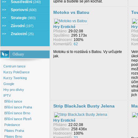
úplně a budete se jen kochat.
>>
Soustředění
(240)
>>
Sportovní
(600)
Motoko vs Batou
To
>>
Strategie
(983)
>>
Závodní
(197)
Hry Erotické
Hry
Přidáno:
29.02.08
Při
>>
Znalostní
(25)
Spuštěno:
295 173x
Spu
Hodnocení:
100%
Hod
Komentářů:
62
Kom
Motoku si to rozdává s Batou. Vy určujete
Velm
Odkazy
jak.
úkol
nep
pod
Centrum tance
možn
Kurzy PoleDance
roz
nich
Kurzy Twerking
úči
Google
vlná
Hry pro dívky
siln
jich
IPTV
Břišní tance
Strip BlackJack Busty Jelena
Mar
Břišní tance Praha
Břišní tance Brno
Břišní tance Plzeň
Hry Erotické
Přidáno:
22.02.08
Poledance
Spuštěno:
258 436x
Pilates Praha
Hodnocení:
100%
Pilates Brno
Komentářů:
33