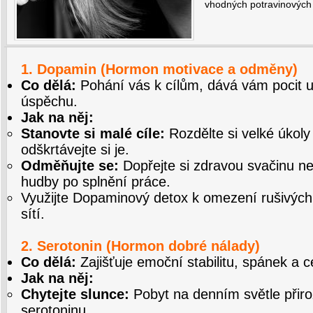
vhodných potravinových
1. Dopamin (Hormon motivace a odměny)
Co dělá:
Pohání vás k cílům, dává vám pocit u
úspěchu.
Jak na něj:
Stanovte si malé cíle:
Rozdělte si velké úkol
odškrtávejte si je.
Odměňujte se:
Dopřejte si zdravou svačinu n
hudby po splnění práce.
Využijte
Dopaminový detox
k omezení rušivých 
sítí.
2. Serotonin (Hormon dobré nálady)
Co dělá:
Zajišťuje emoční stabilitu, spánek a 
Jak na něj:
Chytejte slunce:
Pobyt na denním světle přiro
serotoninu.