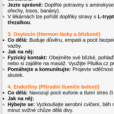
Jezte správně:
Doplňte potraviny s aminokysel
ořechy, losos, banány).
V lékárnách lze pořídit doplňky stravy s
L-tryp
třezalkou
.
3. Oxytocin (Hormon lásky a blízkosti)
Co dělá:
Buduje důvěru, empatii a pocit bezpeč
vazby.
Jak na něj:
Fyzický kontakt:
Obejměte své blízké, pohlaď
nebo si zajděte na masáž. Využijte
Pilulka.cz
pr
Pomáhejte a komunikujte:
Projevte vděčnost 
skutek.
4. Endorfiny (Přírodní tlumiče bolesti)
Co dělá:
Navozují pocit euforie a tlumí stres či
Jak na něj:
Hýbejte se:
Vyzkoušejte aerobní cvičení, běh 
minut svižné chůze dělá divy.