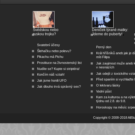
Švédskou nebo
Deniček týrané matky:
ruskou trojku?
Jdeme do puberty!
Svatební účesy
Perný den
Šlehačku nebo polevu?
Král hříšníků aneb jak je dů
Pikachu má Pichu
míti Filipa
Prostituce na živnostenský list
Jak zaujmout muže aneb 
v nesnázích
Nudíte se? Kupte si striptéra!
Jak odejít z toxického vzt
Končím náš vztah!
Před spaním si vychlaďte l
Jak jsme honili UFO
O lektvaru lásky
Jak dlouho trvá správný sex?
Vodní půst
Kam za kulturou a na výlet
týdnu od 2.8. do 9.8.
Horoskopy na měsíc srpe
Copyright © 2008-2018 AllSta