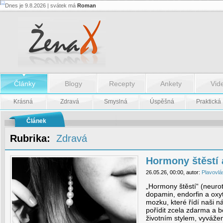
Dnes je 9.8.2026 | svátek má
Roman
Hormony
štěstí
a
jak
k
nim
přijít?
-
Hormony
Články
Blogy
Recepty
Ankety
Vid
štěstí
a
jak
Krásná
Zdravá
Smyslná
Úspěšná
Praktická
k
nim
přijít?
Článek
Rubrika:
Zdravá
Hormony štěstí a
26.05.26, 00:00, autor:
Plavovlá
„Hormony štěstí“ (neurot
dopamin, endorfin a oxyt
mozku, které řídí naši n
pořídit zcela zdarma a 
životním stylem, vyváž