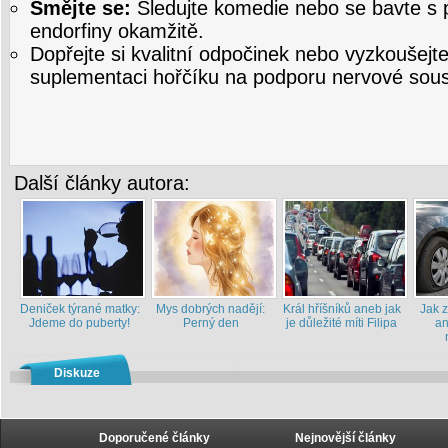
Smějte se:
Sledujte komedie nebo se bavte s p
endorfiny okamžitě.
Dopřejte si kvalitní odpočinek nebo vyzkoušejt
suplementaci hořčíku na podporu nervové sous
Další články autora:
Deniček týrané matky:
Mys dobrých nadějí:
Král hříšníků aneb jak
Jak 
Jdeme do puberty!
Perný den
je důležité míti Filipa
an
Diskuze
Doporučené články
Nejnovější články