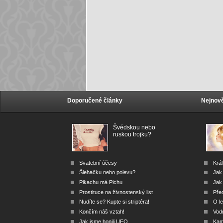
Doporučené články
Nejnově
Švédskou nebo
ruskou trojku?
Svatební účesy
Král
Šlehačku nebo polevu?
Jak
Pikachu má Pichu
Jak 
Prostituce na živnostenský list
Před
Nudíte se? Kupte si striptéra!
O le
Končím náš vztah!
Vod
Jak jsme honili UFO
Kam 