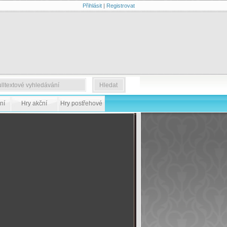
Přihlásit
|
Registrovat
ní
Hry akční
Hry postřehové