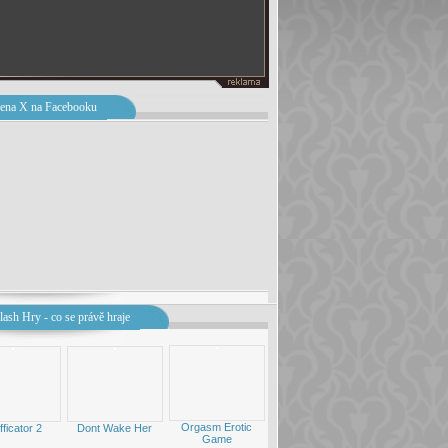
ena X na Facebooku
lash Hry - co se právě hraje
Orgasm Erotic
fficator 2
Dont Wake Her
Game