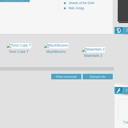
Jewels of the Dark
Mah Jongg
Ž
Torvi Cube T
MushBooms
Waterfalls 3
F
Tra