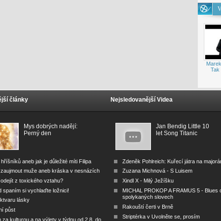
V
Marek
Tak 
jší články
Nejsledovanější Videa
Mys dobrých nadějí:
Jan Bendig Little 10
Perný den
let Song Titanic
 hříšníků aneb jak je důležité míti Filipa
Zdeněk Pohlreich: Kuřecí játra na major
 zaujmout muže aneb kráska v nesnázích
Zuzana Michnová - S Luisem
odejít z toxického vztahu?
Xindl X - Milý Ježíšku
 spaním si vychlaďte ložnici!
MICHAL PROKOP A FRAMUS 5 - Blues 
spolykaných slovech
ktvaru lásky
Rakouští čerti v Brně
ní půst
Striptérka v Uvolněte se, prosím
za kulturou a na výlety v týdnu od 2.8. do