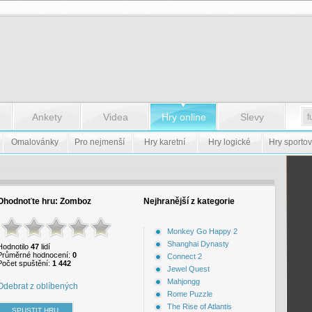
Ankety
Videa
Hry online
Slevy
Omalovánky
Pro nejmenší
Hry karetní
Hry logické
Hry sportov
Ohodnoťte hru:
Zomboz
Nejhranější z kategorie
Monkey Go Happy 2
Shanghai Dynasty
Hodnotilo
47
lidí
Průměrné hodnocení:
0
Connect 2
Počet spuštění:
1 442
Jewel Quest
Mahjongg
Odebrat z oblíbených
Rome Puzzle
The Rise of Atlantis