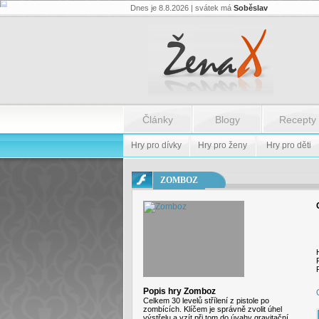
Dnes je 8.8.2026 | svátek má
Soběslav
Flash.nazev
-
Flash.nazev
Články
Blogy
Recepty
Hry pro dívky
Hry pro ženy
Hry pro děti
ZOMBOZ
Popis hry Zomboz
Celkem 30 levelů střílení z pistole po
zombících. Klíčem je správně zvolit úhel
výstřelu a vzít při tom do úvahy gravitační