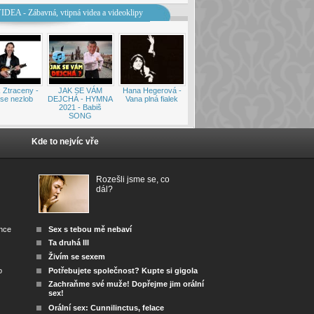
IDEA - Zábavná, vtipná videa a videoklipy
 Ztraceny -
JAK SE VÁM
Hana Hegerová -
se nezlob
DEJCHÁ - HYMNA
Vana plná fialek
2021 - Babiš
SONG
Kde to nejvíc vře
Rozešli jsme se, co
dál?
ánce
Sex s tebou mě nebaví
Ta druhá III
Živím se sexem
o
Potřebujete společnost? Kupte si gigola
Zachraňme své muže! Dopřejme jim orální
sex!
Orální sex: Cunnilinctus, felace