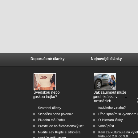
Doporučené články
Nejnovější články
Švédskou nebo
Jak zaujmout muže
ruskou trojku?
aneb kráska v
nesnázích
toxického vztahu?
Svatební účesy
Šlehačku nebo polevu?
Před spaním si vychlaďte l
Pikachu má Pichu
O lektvaru lásky
Prostituce na živnostenský list
Vodní půst
Nudíte se? Kupte si striptéra!
Kam za kulturou a na výlet
týdnu od 2.8. do 9.8.