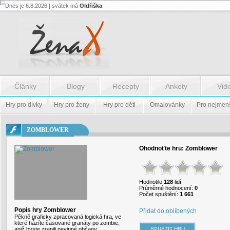
Dnes je 6.8.2026 | svátek má
Oldřiška
Flash.nazev
-
Flash.nazev
Články
Blogy
Recepty
Ankety
Vid
Hry pro dívky
Hry pro ženy
Hry pro děti
Omalovánky
Pro nejmen
ZOMBLOWER
Ohodnoťte hru:
Zomblower
Hodnotilo
128
lidí
Průměrné hodnocení:
0
Počet spuštění:
1 661
Popis hry Zomblower
Přidat do oblíbených
Pěkně graficky zpracovaná logická hra, ve
které házíte časované granáty po zombie,
aniž byste zranili nevinné občany.