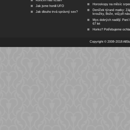
Končím náš vztah!
Horoskopy na měsíc srpe
Jak jsme honili UFO
Deníček týrané matky: Zá
Jak dlouho trvá správný sex?
kroužky, Bože, stůj při nás
Mys dobrých nadějí: Paní
67 let
Horko? Potřebujeme ochlad
Copyright © 2008-2018 AllSta