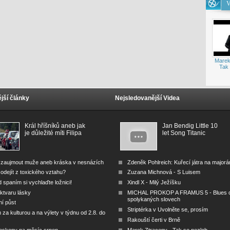
V
Marek
Tak 
jší články
Nejsledovanější Videa
Král hříšníků aneb jak
Jan Bendig Little 10
je důležité míti Filipa
let Song Titanic
 zaujmout muže aneb kráska v nesnázích
Zdeněk Pohlreich: Kuřecí játra na major
odejít z toxického vztahu?
Zuzana Michnová - S Luisem
 spaním si vychlaďte ložnici!
Xindl X - Milý Ježíšku
ktvaru lásky
MICHAL PROKOP A FRAMUS 5 - Blues 
spolykaných slovech
ní půst
Striptérka v Uvolněte se, prosím
za kulturou a na výlety v týdnu od 2.8. do
Rakouští čerti v Brně
oskopy na měsíc srpen
Marek Ztraceny - Tak se nezlob