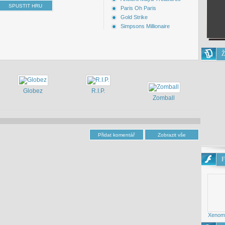
Paris Oh Paris
Gold Strike
Simpsons Millionaire
Ž
Globez
R.I.P.
Zomball
F
Xenomo