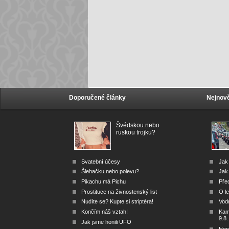
Doporučené články
Nejnově
Švédskou nebo
ruskou trojku?
Svatební účesy
Jak
Šlehačku nebo polevu?
Jak 
Pikachu má Pichu
Před
Prostituce na živnostenský list
O le
Nudíte se? Kupte si striptéra!
Vod
Končím náš vztah!
Kam 
9.8.
Jak jsme honili UFO
Hor