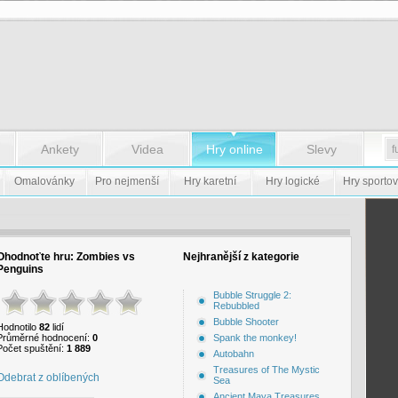
Ankety
Videa
Hry online
Slevy
Omalovánky
Pro nejmenší
Hry karetní
Hry logické
Hry sportov
Ohodnoťte hru:
Zombies vs
Nejhranější z kategorie
Penguins
Bubble Struggle 2:
Rebubbled
Bubble Shooter
Hodnotilo
82
lidí
Průměrné hodnocení:
0
Spank the monkey!
Počet spuštění:
1 889
Autobahn
Treasures of The Mystic
Odebrat z oblíbených
Sea
Ancient Maya Treasures