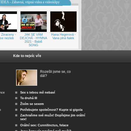
IDEA - Zábavná, vtipná videa a videoklipy
 Ztraceny -
JAK SE VÁM
Hana Hegerová -
se nezlob
DEJCHÁ - HYMNA
Vana plná fialek
2021 - Babiš
SONG
Kde to nejvíc vře
Rozešli jsme se, co
dál?
ánce
Sex s tebou mě nebaví
Ta druhá III
Živím se sexem
o
Potřebujete společnost? Kupte si gigola
Zachraňme své muže! Dopřejme jim orální
sex!
Orální sex: Cunnilinctus, felace
Jsou ženy víc nevěrné než muži?