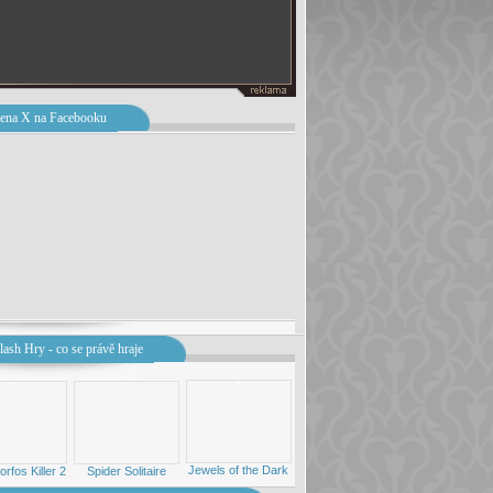
ena X na Facebooku
lash Hry - co se právě hraje
Jewels of the Dark
rfos Killer 2
Spider Solitaire