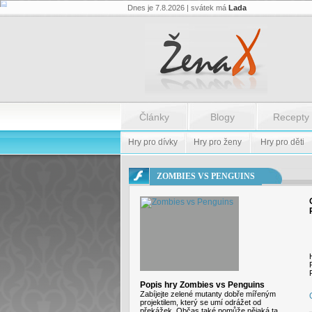
Dnes je 7.8.2026 | svátek má
Lada
Flash.nazev
-
Flash.nazev
Články
Blogy
Recepty
Hry pro dívky
Hry pro ženy
Hry pro děti
ZOMBIES VS PENGUINS
Popis hry Zombies vs Penguins
Zabíjejte zelené mutanty dobře mířeným
projektilem, který se umí odrážet od
překážek. Občas také pomůže nějaká ta