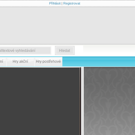
Přihlásit
|
Registrovat
ní
Hry akční
Hry postřehové