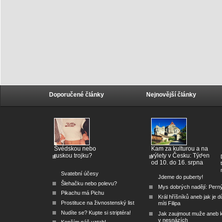
Doporučené články
Nejnovější články
Švédskou nebo
Kam za kulturou a na
ruskou trojku?
výlety v Česku: Týden
od 10. do 16. srpna
Svatební účesy
Jdeme do puberty!
Šlehačku nebo polevu?
Mys dobrých nadějí: Pern
Pikachu má Pichu
Král hříšníků aneb jak je dů
Prostituce na živnostenský list
míti Filipa
Nudíte se? Kupte si striptéra!
Jak zaujmout muže aneb 
v nesnázích