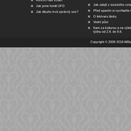
Končím náš vztah!
Jak odejít z toxického vzt
Jak jsme honili UFO
Před spaním si vychlaďte l
Jak dlouho trvá správný sex?
O lektvaru lásky
Vodní půst
Kam za kulturou a na výlet
týdnu od 2.8. do 9.8.
Copyright © 2008-2018 AllSta