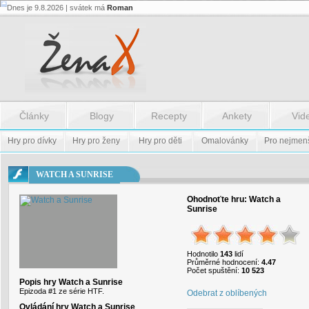
Dnes je 9.8.2026 | svátek má
Roman
Flash.nazev
-
Flash.nazev
Články
Blogy
Recepty
Ankety
Vid
Hry pro dívky
Hry pro ženy
Hry pro děti
Omalovánky
Pro nejmen
WATCH A SUNRISE
Ohodnoťte hru:
Watch a
Sunrise
Hodnotilo
143
lidí
Průměrné hodnocení:
4.47
Počet spuštění:
10 523
Popis hry Watch a Sunrise
Epizoda #1 ze série HTF.
Odebrat z oblíbených
Ovládání hry Watch a Sunrise